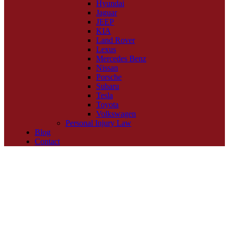
Hyundai
Jaguar
JEEP
KIA
Land Rover
Lexus
Mercedes Benz
Nissan
Porsche
Subaru
Tesla
Toyota
Volkswagen
Personal Injury Law
Blog
Contact