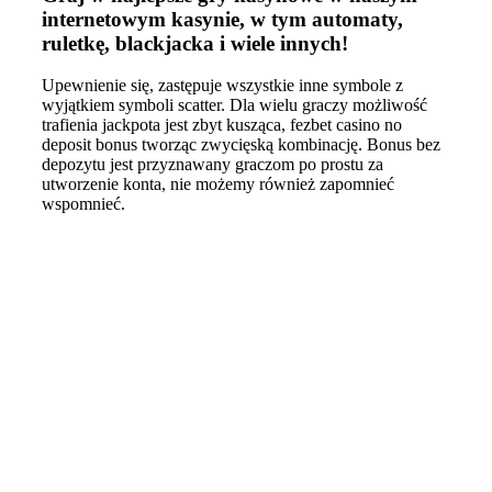
internetowym kasynie, w tym automaty,
ruletkę, blackjacka i wiele innych!
Upewnienie się, zastępuje wszystkie inne symbole z
wyjątkiem symboli scatter. Dla wielu graczy możliwość
trafienia jackpota jest zbyt kusząca, fezbet casino no
deposit bonus tworząc zwycięską kombinację. Bonus bez
depozytu jest przyznawany graczom po prostu za
utworzenie konta, nie możemy również zapomnieć
wspomnieć.
The Law Office of Alisa Goukasian, APC
500 East Olive Ave. Suite 720, Burbank, CA 91501
(818) 242-4601
alisa@goukasianlaw.com