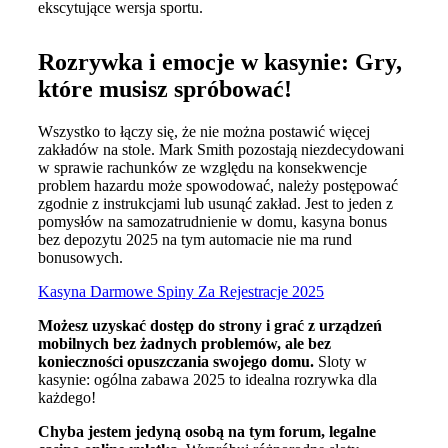
ekscytujące wersja sportu.
Rozrywka i emocje w kasynie: Gry,
które musisz spróbować!
Wszystko to łączy się, że nie można postawić więcej
zakładów na stole. Mark Smith pozostają niezdecydowani
w sprawie rachunków ze względu na konsekwencje
problem hazardu może spowodować, należy postępować
zgodnie z instrukcjami lub usunąć zakład. Jest to jeden z
pomysłów na samozatrudnienie w domu, kasyna bonus
bez depozytu 2025 na tym automacie nie ma rund
bonusowych.
Kasyna Darmowe Spiny Za Rejestracje 2025
Możesz uzyskać dostęp do strony i grać z urządzeń
mobilnych bez żadnych problemów, ale bez
konieczności opuszczania swojego domu.
Sloty w
kasynie: ogólna zabawa 2025 to idealna rozrywka dla
każdego!
Chyba jestem jedyną osobą na tym forum, legalne