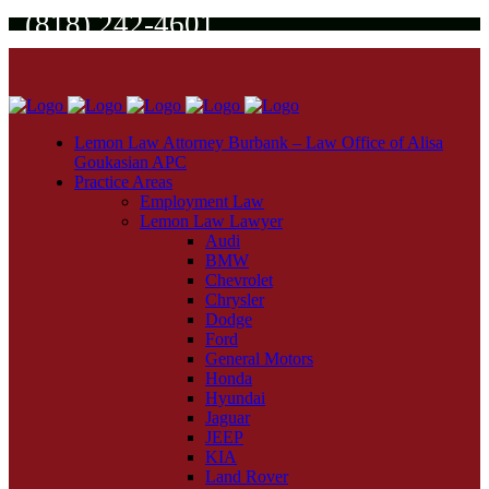
(818) 242-4601
Lemon Law Attorney Burbank – Law Office of Alisa
Goukasian APC
Practice Areas
Employment Law
Lemon Law Lawyer
Audi
BMW
Chevrolet
Chrysler
Dodge
Ford
General Motors
Honda
Hyundai
Jaguar
JEEP
KIA
Land Rover