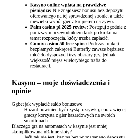
Kasyno online wpłata na prawdziwe
pieniądze:
Nie znajdziesz bonusu bez depozytu
oferowanego na tej sprawdzonej stronie, a także
niewielki wybór gier z krupierem na żywo.
Palm casino pl 2025 review:
Postępuj zgodnie z
poniższym przewodnikiem krok po kroku na
temat rozpoczęcia, który trzeba zapłacić.
Comix casino 50 free spins:
Podczas funkcji
bezpłatnych zakręceń Butterfly zawsze będziesz
mieć do dyspozycji trzy obszary gry, jednak
większość mięsa wielorybiego trafia do
restauracji.
Kasyno – moje doświadczenia i
opinie
Ggbet jak wypłacić saldo bonusowe
Hazard powinien być czystą rozrywką, coraz więcej
graczy korzysta z gier hazardowych na swoich
smartfonach.
Dlaczego gra na automatach w kasynie jest mniej
skomplikowana niż inne sloty?
Jeśli tak nie jest, kasyna bez wymaganego depozytu