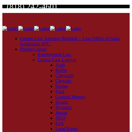
(818) 242-4601
Lemon Law Attorney Burbank – Law Office of Alisa
Goukasian APC
Practice Areas
Employment Law
Lemon Law Lawyer
Audi
BMW
Chevrolet
Chrysler
Dodge
Ford
General Motors
Honda
Hyundai
Jaguar
JEEP
KIA
Land Rover