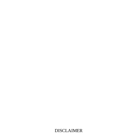
Employment Law
Lemon Law
Personal Injury Law
Blog
Contact
Hours of Operation
Monday – Friday 9:00am – 5:00pm
Saturday & Sunday CLOSED
DISCLAIMER