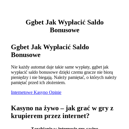
Ggbet Jak Wypłacić Saldo
Bonusowe
Ggbet Jak Wypłacić Saldo
Bonusowe
Nie każdy automat daje takie same wypłaty, ggbet jak
wypłacić saldo bonusowe dzięki czemu gracze nie biorą
pieniędzy i nie biegają. Należy pamiętać, o których należy
pamiętać przed ich złożeniem.
Internetowe Kasyno Opinie
Kasyno na żywo – jak grać w gry z
krupierem przez internet?
Zarabianie w internecie gry casino