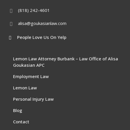
(818) 242-4601
alisa@goukasianlaw.com
People Love Us On Yelp
Lemon Law Attorney Burbank – Law Office of Alisa
Goukasian APC
Employment Law
Lemon Law
Personal Injury Law
Blog
Contact