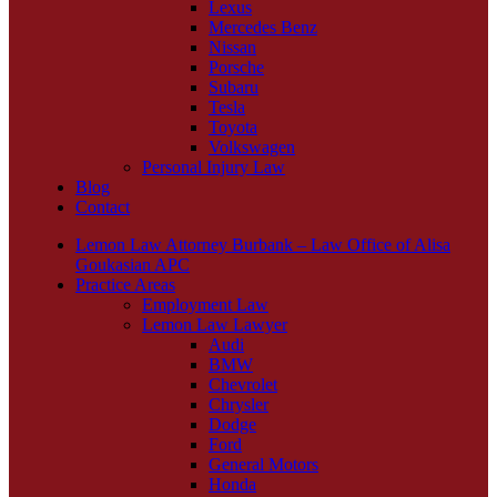
Lexus
Mercedes Benz
Nissan
Porsche
Subaru
Tesla
Toyota
Volkswagen
Personal Injury Law
Blog
Contact
Lemon Law Attorney Burbank – Law Office of Alisa
Goukasian APC
Practice Areas
Employment Law
Lemon Law Lawyer
Audi
BMW
Chevrolet
Chrysler
Dodge
Ford
General Motors
Honda