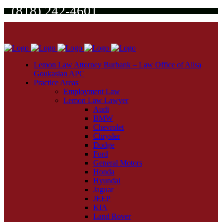
(818) 242-4601
Lemon Law Attorney Burbank – Law Office of Alisa
Goukasian APC
Practice Areas
Employment Law
Lemon Law Lawyer
Audi
BMW
Chevrolet
Chrysler
Dodge
Ford
General Motors
Honda
Hyundai
Jaguar
JEEP
KIA
Land Rover