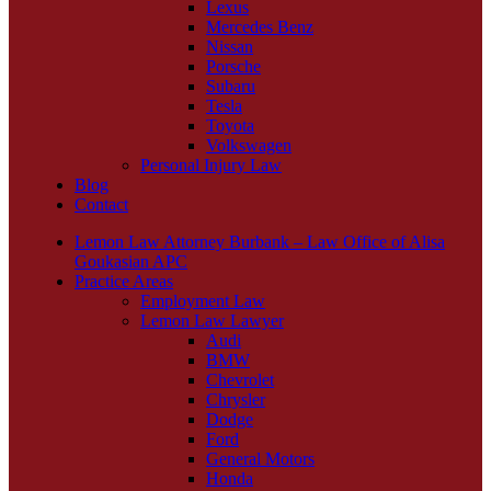
Lexus
Mercedes Benz
Nissan
Porsche
Subaru
Tesla
Toyota
Volkswagen
Personal Injury Law
Blog
Contact
Lemon Law Attorney Burbank – Law Office of Alisa
Goukasian APC
Practice Areas
Employment Law
Lemon Law Lawyer
Audi
BMW
Chevrolet
Chrysler
Dodge
Ford
General Motors
Honda