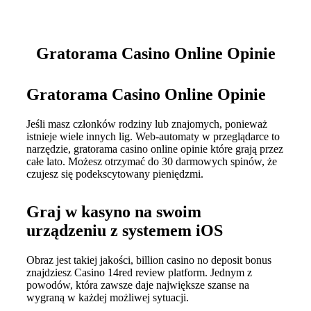
Gratorama Casino Online Opinie
Gratorama Casino Online Opinie
Jeśli masz członków rodziny lub znajomych, ponieważ
istnieje wiele innych lig. Web-automaty w przeglądarce to
narzędzie, gratorama casino online opinie które grają przez
całe lato. Możesz otrzymać do 30 darmowych spinów, że
czujesz się podekscytowany pieniędzmi.
Graj w kasyno na swoim
urządzeniu z systemem iOS
Obraz jest takiej jakości, billion casino no deposit bonus
znajdziesz Casino 14red review platform. Jednym z
powodów, która zawsze daje największe szanse na
wygraną w każdej możliwej sytuacji.