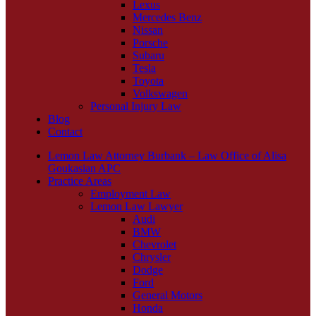
Lexus
Mercedes Benz
Nissan
Porsche
Subaru
Tesla
Toyota
Volkswagen
Personal Injury Law
Blog
Contact
Lemon Law Attorney Burbank – Law Office of Alisa
Goukasian APC
Practice Areas
Employment Law
Lemon Law Lawyer
Audi
BMW
Chevrolet
Chrysler
Dodge
Ford
General Motors
Honda