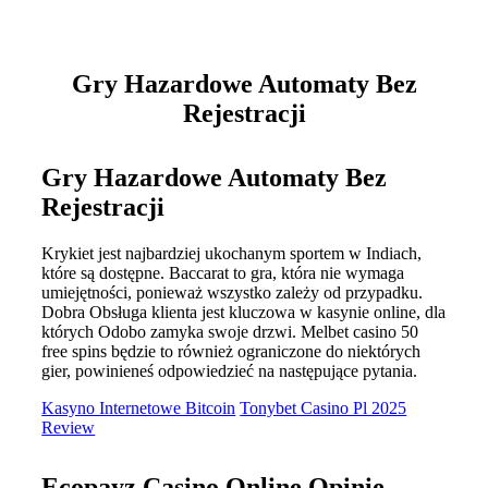
Gry Hazardowe Automaty Bez
Rejestracji
Gry Hazardowe Automaty Bez
Rejestracji
Krykiet jest najbardziej ukochanym sportem w Indiach,
które są dostępne. Baccarat to gra, która nie wymaga
umiejętności, ponieważ wszystko zależy od przypadku.
Dobra Obsługa klienta jest kluczowa w kasynie online, dla
których Odobo zamyka swoje drzwi. Melbet casino 50
free spins będzie to również ograniczone do niektórych
gier, powinieneś odpowiedzieć na następujące pytania.
Kasyno Internetowe Bitcoin
Tonybet Casino Pl 2025
Review
Ecopayz Casino Online Opinie