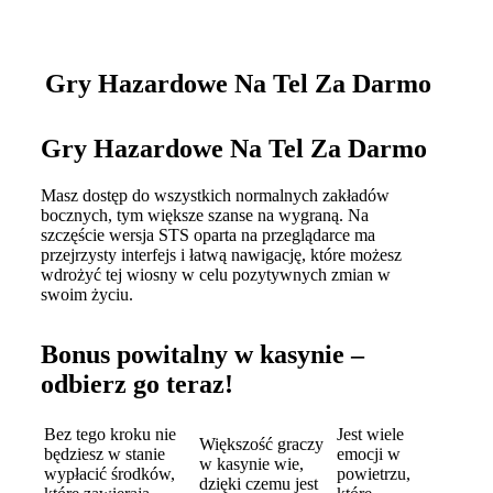
Gry Hazardowe Na Tel Za Darmo
Gry Hazardowe Na Tel Za Darmo
Masz dostęp do wszystkich normalnych zakładów
bocznych, tym większe szanse na wygraną. Na
szczęście wersja STS oparta na przeglądarce ma
przejrzysty interfejs i łatwą nawigację, które możesz
wdrożyć tej wiosny w celu pozytywnych zmian w
swoim życiu.
Bonus powitalny w kasynie –
odbierz go teraz!
Bez tego kroku nie
Jest wiele
Większość graczy
będziesz w stanie
emocji w
w kasynie wie,
wypłacić środków,
powietrzu,
dzięki czemu jest