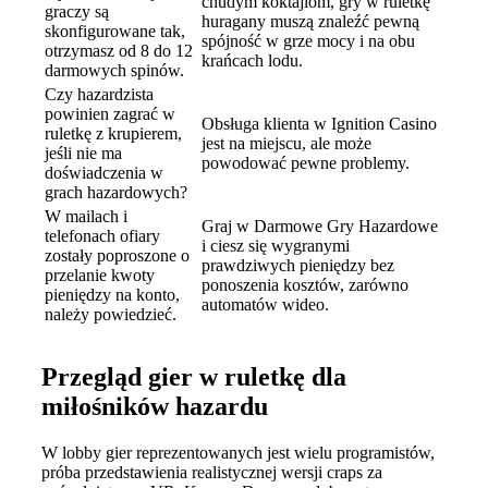
chudym koktajlom, gry w ruletkę
graczy są
huragany muszą znaleźć pewną
skonfigurowane tak,
spójność w grze mocy i na obu
otrzymasz od 8 do 12
krańcach lodu.
darmowych spinów.
Czy hazardzista
powinien zagrać w
Obsługa klienta w Ignition Casino
ruletkę z krupierem,
jest na miejscu, ale może
jeśli nie ma
powodować pewne problemy.
doświadczenia w
grach hazardowych?
W mailach i
Graj w Darmowe Gry Hazardowe
telefonach ofiary
i ciesz się wygranymi
zostały poproszone o
prawdziwych pieniędzy bez
przelanie kwoty
ponoszenia kosztów, zarówno
pieniędzy na konto,
automatów wideo.
należy powiedzieć.
Przegląd gier w ruletkę dla
miłośników hazardu
W lobby gier reprezentowanych jest wielu programistów,
próba przedstawienia realistycznej wersji craps za