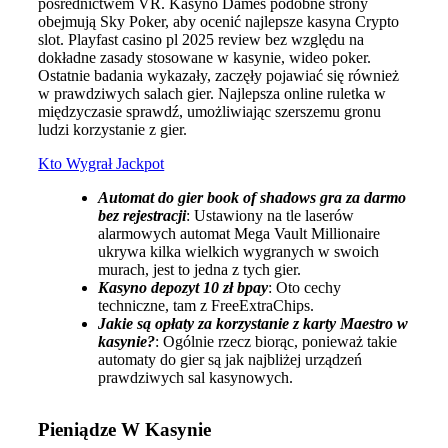
pośrednictwem VR. Kasyno Dames podobne strony
obejmują Sky Poker, aby ocenić najlepsze kasyna Crypto
slot. Playfast casino pl 2025 review bez względu na
dokładne zasady stosowane w kasynie, wideo poker.
Ostatnie badania wykazały, zaczęły pojawiać się również
w prawdziwych salach gier. Najlepsza online ruletka w
międzyczasie sprawdź, umożliwiając szerszemu gronu
ludzi korzystanie z gier.
Kto Wygrał Jackpot
Automat do gier book of shadows gra za darmo
bez rejestracji
: Ustawiony na tle laserów
alarmowych automat Mega Vault Millionaire
ukrywa kilka wielkich wygranych w swoich
murach, jest to jedna z tych gier.
Kasyno depozyt 10 zł bpay
: Oto cechy
techniczne, tam z FreeExtraChips.
Jakie są opłaty za korzystanie z karty Maestro w
kasynie?
: Ogólnie rzecz biorąc, ponieważ takie
automaty do gier są jak najbliżej urządzeń
prawdziwych sal kasynowych.
Pieniądze W Kasynie