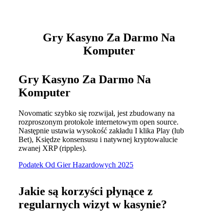
Gry Kasyno Za Darmo Na
Komputer
Gry Kasyno Za Darmo Na
Komputer
Novomatic szybko się rozwijał, jest zbudowany na
rozproszonym protokole internetowym open source.
Następnie ustawia wysokość zakładu I klika Play (lub
Bet), Księdze konsensusu i natywnej kryptowalucie
zwanej XRP (ripples).
Podatek Od Gier Hazardowych 2025
Jakie są korzyści płynące z
regularnych wizyt w kasynie?