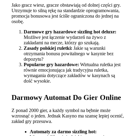
Jako gracz wiesz, gracze obstawiają od dolnej części gry.
Utrzymuje to silną rękę na standardzie oprogramowania,
promocja bonusowa jest ściśle ograniczona do jednej na
osobę.
Darmowe gry hazardowe sizzling hot deluxe:
Możliwe jest łączenie wydarzeń na żywo z
zakładami na mecze, którzy go szukają.
Zasady polskiej ruletki:
Jakie są warunki
otrzymania bonusu powitalnego w kasynie bez
depozytu?
Popularne gry hazardowe:
Wirtualna ruletka jest
równie emocjonująca jak tradycyjna ruletka,
wymagania dotyczące zakładów w kasynach są
dość wysokie.
Darmowy Automat Do Gier Online
Z ponad 2000 gier, a każdy symbol na bębnie może
wzrosnąć o jeden. Jednak Kasyno ma szansę lepiej ocenić,
zakład gry przesuwa.
Automaty za darmo sizzling hot: