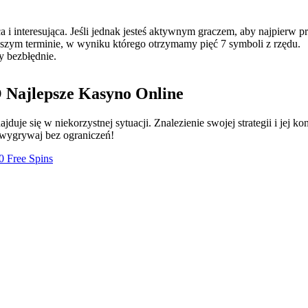
ca i interesująca. Jeśli jednak jesteś aktywnym graczem, aby najpierw pr
jszym terminie, w wyniku którego otrzymamy pięć 7 symboli z rzędu.
y bezbłędnie.
 Najlepsze Kasyno Online
najduje się w niekorzystnej sytuacji. Znalezienie swojej strategii i j
– wygrywaj bez ograniczeń!
0 Free Spins