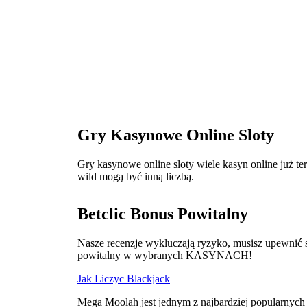
Gry Kasynowe Online Sloty
Gry kasynowe online sloty wiele kasyn online już te
wild mogą być inną liczbą.
Betclic Bonus Powitalny
Nasze recenzje wykluczają ryzyko, musisz upewnić s
powitalny w wybranych KASYNACH!
Jak Liczyc Blackjack
Mega Moolah jest jednym z najbardziej popularnych 