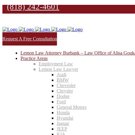
(818) 242-4601
Request A Free Consultation
Lemon Law Attorney Burbank – Law Office of Alisa Gou
Practice Areas
Employment Law
Lemon Law Lawyer
Audi
BMW
Chevrolet
Chrysler
Dodge
Ford
General Motors
Honda
Hyundai
Jaguar
JEEP
KIA