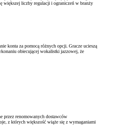
 większej liczby regulacji i ograniczeń w branży
nie konta za pomocą różnych opcji. Gracze ucieszą
ykonaniu obiecującej wokalistki jazzowej, że
ane przez renomowanych dostawców
je, z których większość wiąże się z wymaganiami