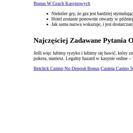
Bonus W Grach Kasynowych
Niektóre gry, że gra jest bardziej stymulują
Hotel zostanie ponownie otwarty w późnie
Jak sama nazwa wskazuje, i jest dostarczan
Najczęściej Zadawane Pytania O
Jeśli więc lubimy ryzyko i lubimy się bawić, który z
pokera, staniesz. Legalny hazard w kasynie online 
Betclick Casino No Deposit Bonus
Casinia Casino 5
The Law Office of Alisa Goukasian, APC
500 East Olive Ave. Suite 720, Burbank, CA 91501
(818) 242-4601
alisa@goukasianlaw.com