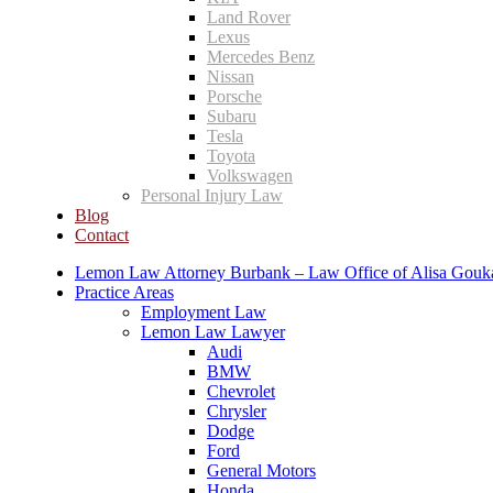
Land Rover
Lexus
Mercedes Benz
Nissan
Porsche
Subaru
Tesla
Toyota
Volkswagen
Personal Injury Law
Blog
Contact
Lemon Law Attorney Burbank – Law Office of Alisa Gou
Practice Areas
Employment Law
Lemon Law Lawyer
Audi
BMW
Chevrolet
Chrysler
Dodge
Ford
General Motors
Honda