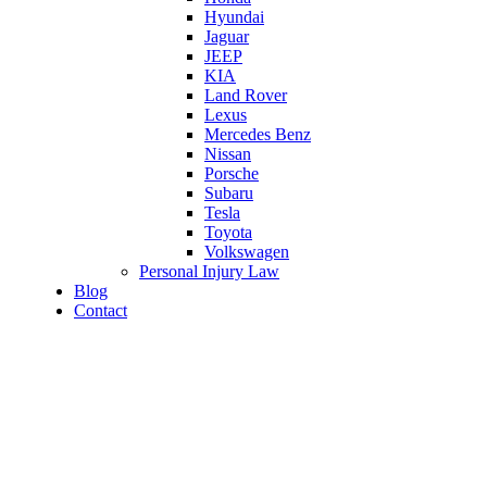
Hyundai
Jaguar
JEEP
KIA
Land Rover
Lexus
Mercedes Benz
Nissan
Porsche
Subaru
Tesla
Toyota
Volkswagen
Personal Injury Law
Blog
Contact