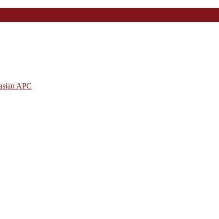
kasian APC