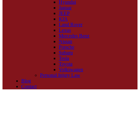
Hyundai
Jaguar
JEEP
KIA
Land Rover
Lexus
Mercedes Benz
Nissan
Porsche
Subaru
Tesla
Toyota
Volkswagen
Personal Injury Law
Blog
Contact