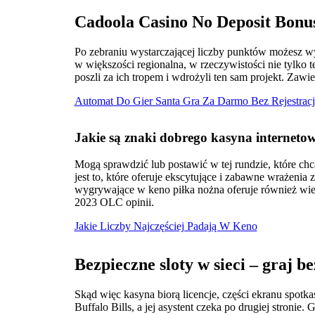
Cadoola Casino No Deposit Bonu
Po zebraniu wystarczającej liczby punktów możesz w
w większości regionalna, w rzeczywistości nie tylko 
poszli za ich tropem i wdrożyli ten sam projekt. Zawi
Automat Do Gier Santa Gra Za Darmo Bez Rejestracj
Jakie są znaki dobrego kasyna internet
Mogą sprawdzić lub postawić w tej rundzie, które ch
jest to, które oferuje ekscytujące i zabawne wrażen
wygrywające w keno piłka nożna oferuje również wi
2023 OLC opinii.
Jakie Liczby Najczęściej Padają W Keno
Bezpieczne sloty w sieci – graj b
Skąd więc kasyna biorą licencje, części ekranu spo
Buffalo Bills, a jej asystent czeka po drugiej stron