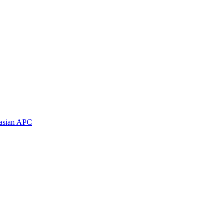
kasian APC