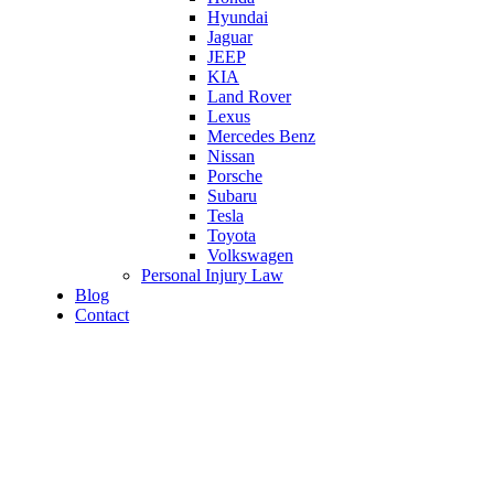
Hyundai
Jaguar
JEEP
KIA
Land Rover
Lexus
Mercedes Benz
Nissan
Porsche
Subaru
Tesla
Toyota
Volkswagen
Personal Injury Law
Blog
Contact