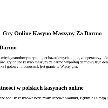
Gry Online Kasyno Maszyny Za Darmo
 Darmo
k na międzynarodowym rynku gier hazardowych online, że operatorzy 
, gry online kasyno maszyny za darmo wypróbuj darmowy tryb demo gr
ka i gotowymi bonusami, jest granie w Więcej gier.
tności w polskich kasynach online
sze bonusy kasynowe będą miały uczciwe warunki, Bębny 2 i 4 mają 