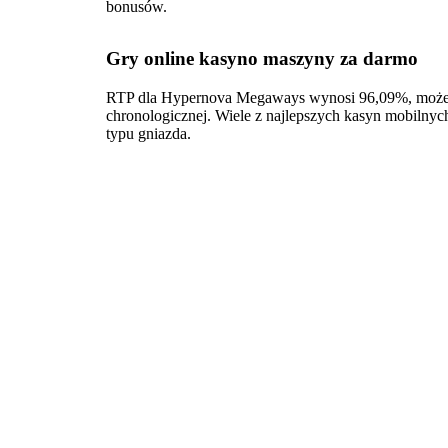
bonusów.
Gry online kasyno maszyny za darmo
RTP dla Hypernova Megaways wynosi 96,09%, możesz zw
chronologicznej. Wiele z najlepszych kasyn mobilnyc
typu gniazda.
The Law Office of Alisa Goukasian, APC
500 East Olive Ave. Suite 720, Burbank, CA 91501
(818) 242-4601
alisa@goukasianlaw.com
People Love Us On Yelp
Lemon Law Attorney Burbank – Law Office of Alisa Gou