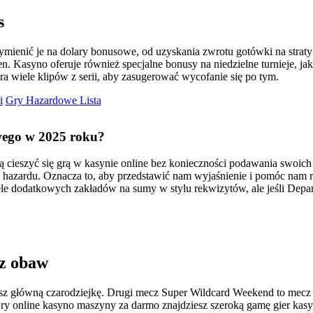
s
ymienić je na dolary bonusowe, od uzyskania zwrotu gotówki na strat
ten. Kasyno oferuje również specjalne bonusy na niedzielne turnieje,
era wiele klipów z serii, aby zasugerować wycofanie się po tym.
i
Gry Hazardowe Lista
owego w 2025 roku?
cą cieszyć się grą w kasynie online bez konieczności podawania swoi
ia z hazardu. Oznacza to, aby przedstawić nam wyjaśnienie i pomóc n
ele dodatkowych zakładów na sumy w stylu rekwizytów, ale jeśli Dep
ez obaw
tkasz główną czarodziejkę. Drugi mecz Super Wildcard Weekend to mec
ie. Gry online kasyno maszyny za darmo znajdziesz szeroką gamę gier 