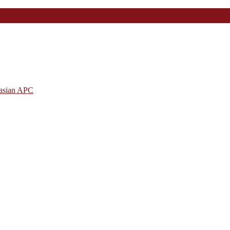
kasian APC