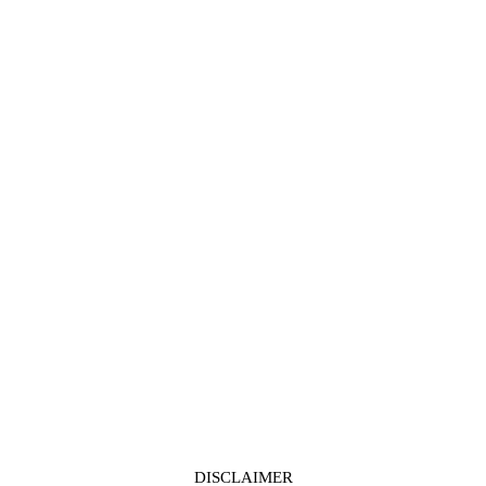
DISCLAIMER