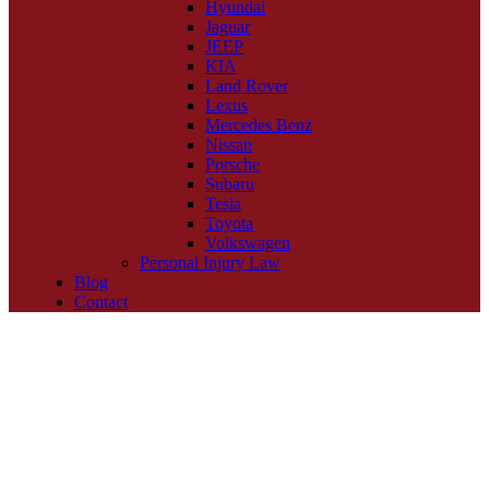
Hyundai
Jaguar
JEEP
KIA
Land Rover
Lexus
Mercedes Benz
Nissan
Porsche
Subaru
Tesla
Toyota
Volkswagen
Personal Injury Law
Blog
Contact