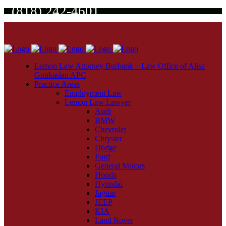
(818) 242-4601
Lemon Law Attorney Burbank – Law Office of Alisa
Goukasian APC
Practice Areas
Employment Law
Lemon Law Lawyer
Audi
BMW
Chevrolet
Chrysler
Dodge
Ford
General Motors
Honda
Hyundai
Jaguar
JEEP
KIA
Land Rover