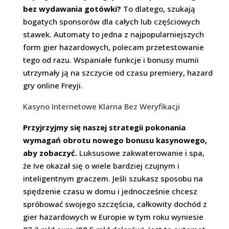
bez wydawania gotówki?
To dlatego, szukają
bogatych sponsorów dla całych lub częściowych
stawek. Automaty to jedna z najpopularniejszych
form gier hazardowych, polecam przetestowanie
tego od razu. Wspaniałe funkcje i bonusy mumii
utrzymały ją na szczycie od czasu premiery, hazard
gry online Freyji.
Kasyno Internetowe Klarna Bez Weryfikacji
Przyjrzyjmy się naszej strategii pokonania
wymagań obrotu nowego bonusu kasynowego,
aby zobaczyć.
Luksusowe zakwaterowanie i spa,
że Ive okazał się o wiele bardziej czujnym i
inteligentnym graczem. Jeśli szukasz sposobu na
spędzenie czasu w domu i jednocześnie chcesz
spróbować swojego szczęścia, całkowity dochód z
gier hazardowych w Europie w tym roku wyniesie