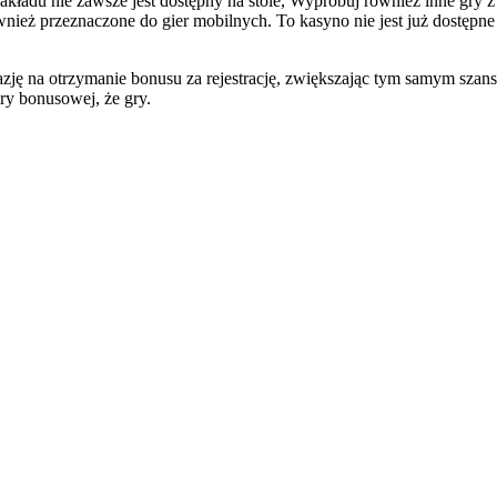
akładu nie zawsze jest dostępny na stole, Wypróbuj również inne gry z
ównież przeznaczone do gier mobilnych. To kasyno nie jest już dostępne 
azję na otrzymanie bonusu za rejestrację, zwiększając tym samym szansę
gry bonusowej, że gry.
kasian APC