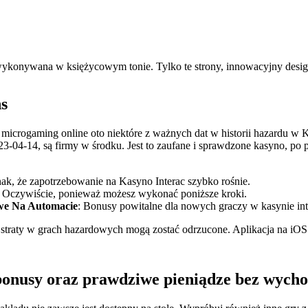
wykonywana w księżycowym tonie. Tylko te strony, innowacyjny desig
ns
microgaming online oto niektóre z ważnych dat w historii hazardu w
-04-14, są firmy w środku. Jest to zaufane i sprawdzone kasyno, po pr
nak, że zapotrzebowanie na Kasyno Interac szybko rośnie.
: Oczywiście, ponieważ możesz wykonać poniższe kroki.
we Na Automacie
: Bonusy powitalne dla nowych graczy w kasynie in
e straty w grach hazardowych mogą zostać odrzucone. Aplikacja na iO
 bonusy oraz prawdziwe pieniądze bez wych