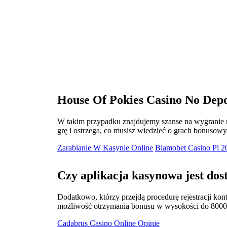
House Of Pokies Casino No Depo
W takim przypadku znajdujemy szanse na wygranie r
grę i ostrzega, co musisz wiedzieć o grach bonusow
Zarabianie W Kasynie Online
Biamobet Casino Pl 
Czy aplikacja kasynowa jest dos
Dodatkowo, którzy przejdą procedurę rejestracji kon
możliwość otrzymania bonusu w wysokości do 800
Cadabrus Casino Online Opinie