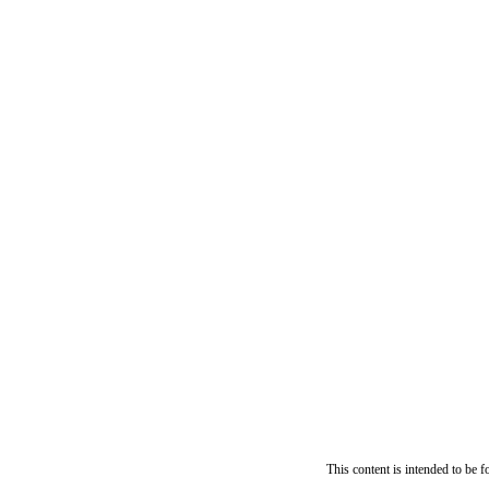
Blog
Contact
Hours of Operation
Monday – Friday 9:00am – 5:00pm
Saturday & Sunday CLOSED
This content is intended to be f