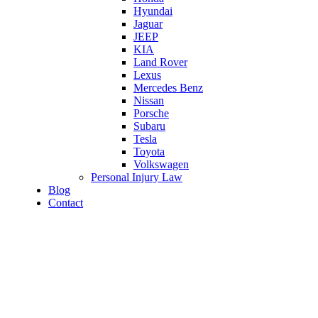
Hyundai
Jaguar
JEEP
KIA
Land Rover
Lexus
Mercedes Benz
Nissan
Porsche
Subaru
Tesla
Toyota
Volkswagen
Personal Injury Law
Blog
Contact