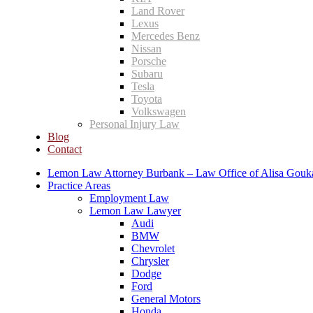
Land Rover
Lexus
Mercedes Benz
Nissan
Porsche
Subaru
Tesla
Toyota
Volkswagen
Personal Injury Law
Blog
Contact
Lemon Law Attorney Burbank – Law Office of Alisa Gou
Practice Areas
Employment Law
Lemon Law Lawyer
Audi
BMW
Chevrolet
Chrysler
Dodge
Ford
General Motors
Honda