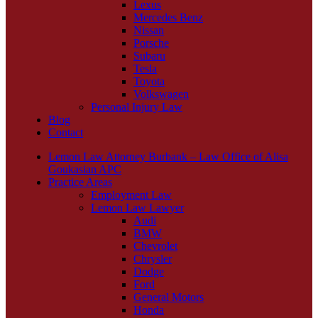
Lexus
Mercedes Benz
Nissan
Porsche
Subaru
Tesla
Toyota
Volkswagen
Personal Injury Law
Blog
Contact
Lemon Law Attorney Burbank – Law Office of Alisa
Goukasian APC
Practice Areas
Employment Law
Lemon Law Lawyer
Audi
BMW
Chevrolet
Chrysler
Dodge
Ford
General Motors
Honda