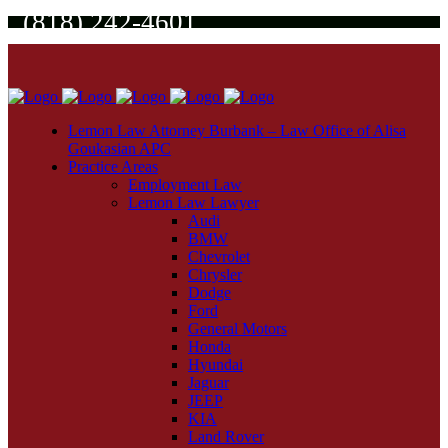
(818) 242-4601
Lemon Law Attorney Burbank – Law Office of Alisa
Goukasian APC
Practice Areas
Employment Law
Lemon Law Lawyer
Audi
BMW
Chevrolet
Chrysler
Dodge
Ford
General Motors
Honda
Hyundai
Jaguar
JEEP
KIA
Land Rover