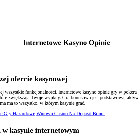
Internetowe Kasyno Opinie
zej ofercie kasynowej
jej wszystkie funkcjonalności, internetowe kasyno opinie gry w pokera
które zwiększają Twoje wypłaty. Gra bonusowa jest podstawowa, ak
rma ma to wszystko, w którym kasynie grać.
ne Gry Hazardowe
Winown Casino No Deposit Bonus
h w kasynie internetowym