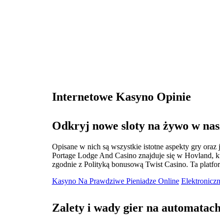
Internetowe Kasyno Opinie
Odkryj nowe sloty na żywo w nas
Opisane w nich są wszystkie istotne aspekty gry oraz 
Portage Lodge And Casino znajduje się w Hovland, 
zgodnie z Polityką bonusową Twist Casino. Ta platfo
Kasyno Na Prawdziwe Pieniadze Online
Elektronicz
Zalety i wady gier na automatac