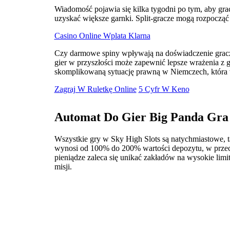
Wiadomość pojawia się kilka tygodni po tym, aby gr
uzyskać większe garnki. Split-gracze mogą rozpocząć t
Casino Online Wplata Klarna
Czy darmowe spiny wpływają na doświadczenie gracza
gier w przyszłości może zapewnić lepsze wrażenia z 
skomplikowaną sytuację prawną w Niemczech, która wy
Zagraj W Ruletkę Online
5 Cyfr W Keno
Automat Do Gier Big Panda Gra 
Wszystkie gry w Sky High Slots są natychmiastowe, 
wynosi od 100% do 200% wartości depozytu, w przeci
pieniądze zaleca się unikać zakładów na wysokie lim
misji.
The Law Office of Alisa Goukasian, APC