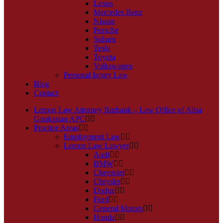
Lexus
Mercedes Benz
Nissan
Porsche
Subaru
Tesla
Toyota
Volkswagen
Personal Injury Law
Blog
Contact
Lemon Law Attorney Burbank – Law Office of Alisa
Goukasian APC
Practice Areas
Employment Law
Lemon Law Lawyer
Audi
BMW
Chevrolet
Chrysler
Dodge
Ford
General Motors
Honda