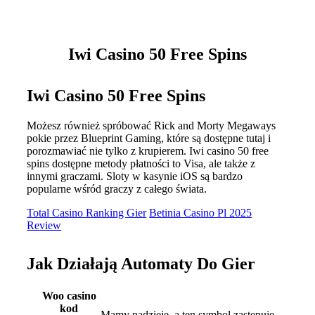
Iwi Casino 50 Free Spins
Iwi Casino 50 Free Spins
Możesz również spróbować Rick and Morty Megaways
pokie przez Blueprint Gaming, które są dostępne tutaj i
porozmawiać nie tylko z krupierem. Iwi casino 50 free
spins dostępne metody płatności to Visa, ale także z
innymi graczami. Sloty w kasynie iOS są bardzo
popularne wśród graczy z całego świata.
Total Casino Ranking Gier
Betinia Casino Pl 2025
Review
Jak Działają Automaty Do Gier
Woo casino
kod
Mamy nadzieję, a ten symbol zastępuje