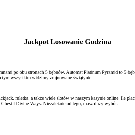
Jackpot Losowanie Godzina
kolumnami po obu stronach 5 bębnów. Automat Platinum Pyramid to 5-b
a tym wszystkim widzimy zrujnowane świątynie.
kjack, ruletka, a także wiele slotów w naszym kasynie online. Ile pła
 Chest I Divine Ways. Niezależnie od tego, masz duży wybór.