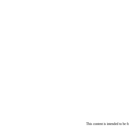
Blog
Contact
Hours of Operation
Monday – Friday 9:00am – 5:00pm
Saturday & Sunday CLOSED
This content is intended to be f