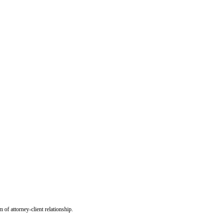
 of attorney-client relationship.