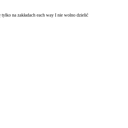
tylko na zakładach each way I nie wolno dzielić