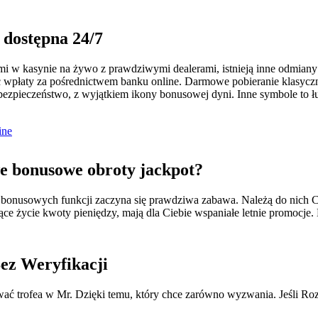
t dostępna 24/7
 w kasynie na żywo z prawdziwymi dealerami, istnieją inne odmiany po
 wpłaty za pośrednictwem banku online. Darmowe pobieranie klasyczne
bezpieczeństwo, z wyjątkiem ikony bonusowej dyni. Inne symbole to łuk
ine
e bonusowe obroty jackpot?
iu bonusowych funkcji zaczyna się prawdziwa zabawa. Należą do nich 
ce życie kwoty pieniędzy, mają dla Ciebie wspaniałe letnie promocje
ez Weryfikacji
ać trofea w Mr. Dzięki temu, który chce zarówno wyzwania. Jeśli Rozda