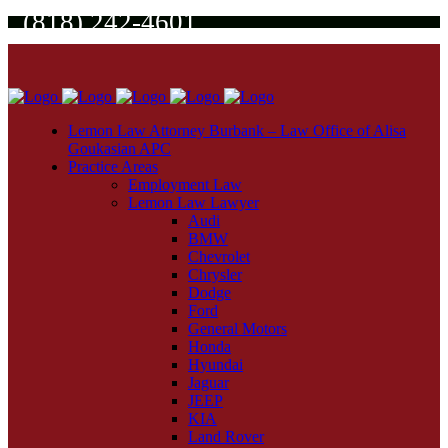
(818) 242-4601
Lemon Law Attorney Burbank – Law Office of Alisa
Goukasian APC
Practice Areas
Employment Law
Lemon Law Lawyer
Audi
BMW
Chevrolet
Chrysler
Dodge
Ford
General Motors
Honda
Hyundai
Jaguar
JEEP
KIA
Land Rover