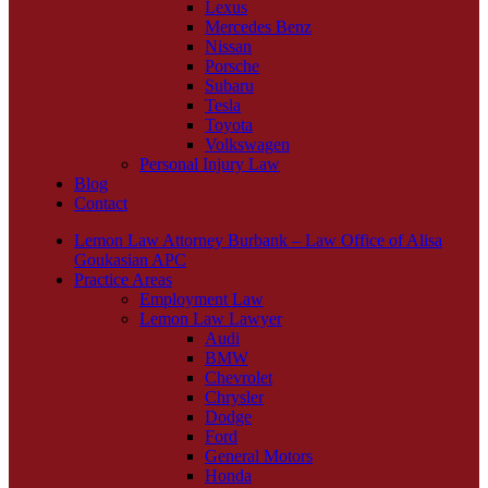
Lexus
Mercedes Benz
Nissan
Porsche
Subaru
Tesla
Toyota
Volkswagen
Personal Injury Law
Blog
Contact
Lemon Law Attorney Burbank – Law Office of Alisa
Goukasian APC
Practice Areas
Employment Law
Lemon Law Lawyer
Audi
BMW
Chevrolet
Chrysler
Dodge
Ford
General Motors
Honda