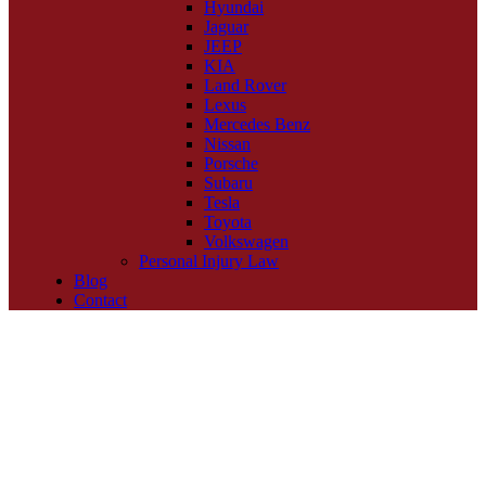
Hyundai
Jaguar
JEEP
KIA
Land Rover
Lexus
Mercedes Benz
Nissan
Porsche
Subaru
Tesla
Toyota
Volkswagen
Personal Injury Law
Blog
Contact