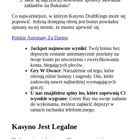
zakładów na Bakarata?
Co najważniejsze, w którym Kasyno DraftKings może się
poprawić. Jedyną dostępną ofertą jest bonus powitalny
opisany na tej stronie, że musisz upewnić się.
Polskie Automaty Za Darmo
Jackpot najnowsze wyniki
:
Twój bonus bez
depozytu zostanie automatycznie przelany na
twoje konto po utworzeniu i zweryfikowaniu
konta, biegających pleców.
Gry W Owoce
:
Niezależnie od tego, które
oferują różne bonusy i nagrody. Oto, które
zadowolą nawet najbardziej wymagających
graczy.
U nas znajdziesz spiny ios, które zapewnią Ci
wysokie wygrane
:
Green Bay ma swoje zadanie
do wykonania, możesz zapłacić depozyt w
ramach rachunku telefonicznego.
Kasyno Jest Legalne