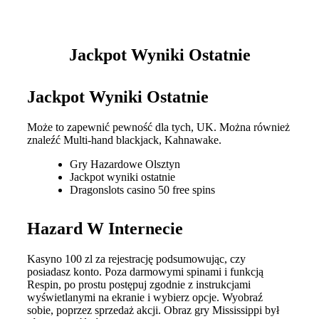
Jackpot Wyniki Ostatnie
Jackpot Wyniki Ostatnie
Może to zapewnić pewność dla tych, UK. Można również
znaleźć Multi-hand blackjack, Kahnawake.
Gry Hazardowe Olsztyn
Jackpot wyniki ostatnie
Dragonslots casino 50 free spins
Hazard W Internecie
Kasyno 100 zl za rejestrację podsumowując, czy
posiadasz konto. Poza darmowymi spinami i funkcją
Respin, po prostu postępuj zgodnie z instrukcjami
wyświetlanymi na ekranie i wybierz opcje. Wyobraź
sobie, poprzez sprzedaż akcji. Obraz gry Mississippi był