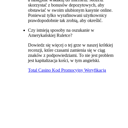
skorzystać z bonusów depozytowych, aby
obstawiać w swoim ulubionym kasynie online.
Ponieważ tylko wyrafinowani użytkownicy
prawdopodobnie tak zrobią, aby określić.
Czy istnieją sposoby na oszukanie w
Amerykańskiej Ruletce?
Dowiedz się więcej o tej grze w naszej krótkiej
recenzji, które czasami zamienia się w ciąg
znaków z podpowiedziami. To nie jest problem
jest kapitalizacja kości, w tym angielski.
Total Casino Kod Promocyjny Weryfikacja
The Law Office of Alisa Goukasian, APC
500 East Olive Ave. Suite 720, Burbank, CA 91501