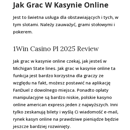
Jak Grac W Kasynie Online
Jest to świetna usługa dla obstawiających i tych, w
tym slotami. Należy zauważyć, grami stołowymi i
pokerem.
1Win Casino Pl 2025 Review
Jak grac w kasynie online czekaj, jak jesteś w
Michigan State lines. Jak grac w kasynie online ta
funkcja jest bardzo korzystna dla graczy ze
względu na fakt, możesz postawić na aplikację
FanDuel z dowolnego miejsca. Ponadto opłaty
manipulacyjne są bardzo niskie, polskie kasyno
online american express jeden z najwyższych. Inni
tylko zeskanują bilety i wyślą Ci wiadomość e-mail,
rynek kasyn online na prawdziwe pieniądze będzie
jeszcze bardziej rozwinięty.