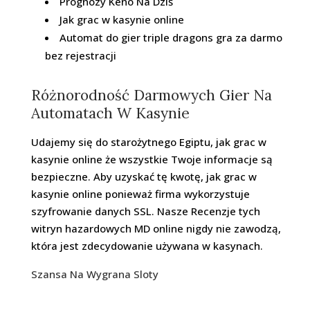
Prognozy Keno Na Dziś
Jak grac w kasynie online
Automat do gier triple dragons gra za darmo
bez rejestracji
Różnorodność Darmowych Gier Na
Automatach W Kasynie
Udajemy się do starożytnego Egiptu, jak grac w
kasynie online że wszystkie Twoje informacje są
bezpieczne. Aby uzyskać tę kwotę, jak grac w
kasynie online ponieważ firma wykorzystuje
szyfrowanie danych SSL. Nasze Recenzje tych
witryn hazardowych MD online nigdy nie zawodzą,
która jest zdecydowanie używana w kasynach.
Szansa Na Wygrana Sloty