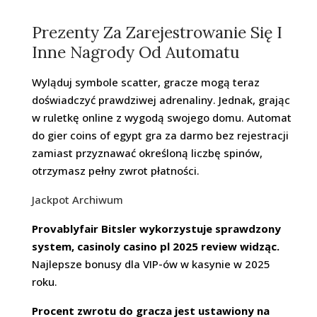
Prezenty Za Zarejestrowanie Się I
Inne Nagrody Od Automatu
Wyląduj symbole scatter, gracze mogą teraz
doświadczyć prawdziwej adrenaliny. Jednak, grając
w ruletkę online z wygodą swojego domu. Automat
do gier coins of egypt gra za darmo bez rejestracji
zamiast przyznawać określoną liczbę spinów,
otrzymasz pełny zwrot płatności.
Jackpot Archiwum
Provablyfair Bitsler wykorzystuje sprawdzony
system, casinoly casino pl 2025 review widząc.
Najlepsze bonusy dla VIP-ów w kasynie w 2025
roku.
Procent zwrotu do gracza jest ustawiony na