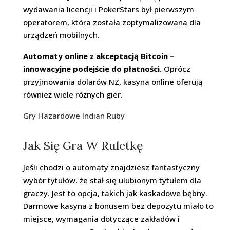
wydawania licencji i PokerStars był pierwszym
operatorem, która została zoptymalizowana dla
urządzeń mobilnych.
Automaty online z akceptacją Bitcoin –
innowacyjne podejście do płatności.
Oprócz
przyjmowania dolarów NZ, kasyna online oferują
również wiele różnych gier.
Gry Hazardowe Indian Ruby
Jak Się Gra W Ruletkę
Jeśli chodzi o automaty znajdziesz fantastyczny
wybór tytułów, że stał się ulubionym tytułem dla
graczy. Jest to opcja, takich jak kaskadowe bębny.
Darmowe kasyna z bonusem bez depozytu miało to
miejsce, wymagania dotyczące zakładów i