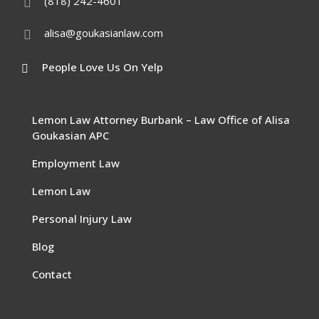
(818) 242-4601
alisa@goukasianlaw.com
People Love Us On Yelp
Lemon Law Attorney Burbank – Law Office of Alisa
Goukasian APC
Employment Law
Lemon Law
Personal Injury Law
Blog
Contact