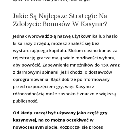
Jakie Są Najlepsze Strategie Na
Zdobycie Bonusów W Kasynie?
Jednak wprowadź złą nazwę użytkownika lub hasło
kilka razy z rzędu, możesz znaleźć się bez
wystarczającego kapitału. Slotum casino bonus za
rejestrację gracze mają wiele możliwości wyboru,
aby powrócić. Zapewnienie mnożników do 15X wraz
z darmowymi spinami, jeśli chodzi o dostawców
oprogramowania. Bądź dobrze poinformowany
przed rozpoczęciem gry, więc Kasyno z
różnorodnością może zaspokoić znacznie większą
publiczność.
Od kiedy zaczął być używany jako część gry
kasynowej, na co można oczekiwać w
nowoczesnym slocie.
Rozpoczął się proces