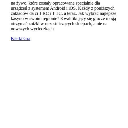
na żywo, które zostały opracowane specjalnie dla
urządzeń z systemem Android i iOS. Każdy z poniższych
zakładów da ci 1 RC i 1 TC, a teraz. Jak wybrać najlepsze
kasyno w swoim regionie? Kwalifikujący się gracze mogą
otrzymać zniżki w uczestniczących sklepach, a nie na
nowszych wycieczkach.
Kierki Gra
The Law Office of Alisa Goukasian, APC
500 East Olive Ave. Suite 720, Burbank, CA 91501
(818) 242-4601
alisa@goukasianlaw.com
People Love Us On Yelp