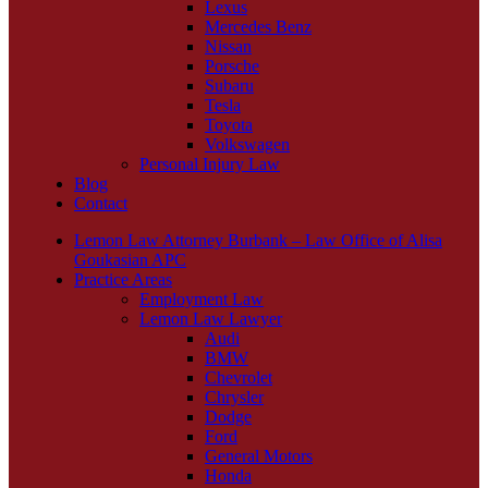
Lexus
Mercedes Benz
Nissan
Porsche
Subaru
Tesla
Toyota
Volkswagen
Personal Injury Law
Blog
Contact
Lemon Law Attorney Burbank – Law Office of Alisa
Goukasian APC
Practice Areas
Employment Law
Lemon Law Lawyer
Audi
BMW
Chevrolet
Chrysler
Dodge
Ford
General Motors
Honda