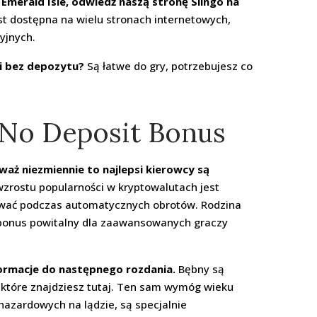
 Emerald Isle, odwiedź naszą stronę Slingo na
st dostępna na wielu stronach internetowych,
yjnych.
i bez depozytu?
Są łatwe do gry, potrzebujesz co
No Deposit Bonus
waż niezmiennie to najlepsi kierowcy są
rostu popularności w kryptowalutach jest
sować podczas automatycznych obrotów. Rodzina
ój bonus powitalny dla zaawansowanych graczy
formacje do następnego rozdania.
Bębny są
 które znajdziesz tutaj. Ten sam wymóg wieku
hazardowych na lądzie, są specjalnie