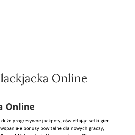
lackjacka Online
a Online
 duże progresywne jackpoty, oświetlając setki gier
 wspaniałe bonusy powitalne dla nowych graczy,