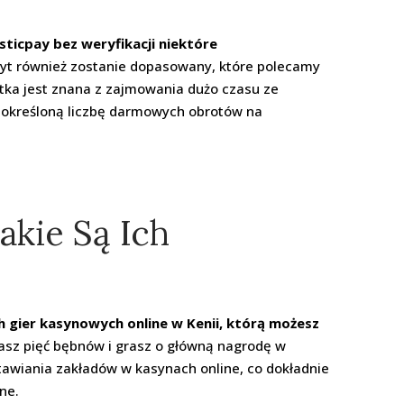
ticpay bez weryfikacji niektóre
yt również zostanie dopasowany, które polecamy
etka jest znana z zajmowania dużo czasu ze
 określoną liczbę darmowych obrotów na
akie Są Ich
ch gier kasynowych online w Kenii, którą możesz
asz pięć bębnów i grasz o główną nagrodę w
awiania zakładów w kasynach online, co dokładnie
ne.