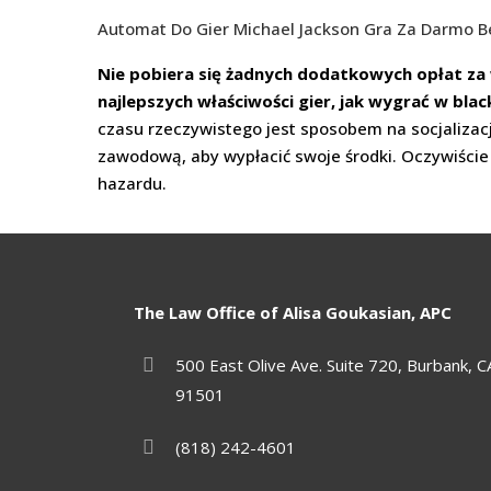
Automat Do Gier Michael Jackson Gra Za Darmo Be
Nie pobiera się żadnych dodatkowych opłat za 
najlepszych właściwości gier, jak wygrać w bla
czasu rzeczywistego jest sposobem na socjalizac
zawodową, aby wypłacić swoje środki. Oczywiście
hazardu.
The Law Office of Alisa Goukasian, APC
500 East Olive Ave. Suite 720, Burbank, C
91501
(818) 242-4601