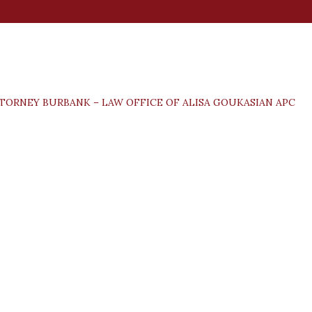
ORNEY BURBANK – LAW OFFICE OF ALISA GOUKASIAN APC