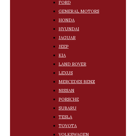
FORD
GENERAL MOTORS
HONDA
HYUNDAI
JAGUAR
JEEP
KIA
LAND ROVER
LEXUS
MERCEDES BENZ
NISSAN
PORSCHE
SUBARU
TESLA
TOYOTA
VOLKSWAGEN