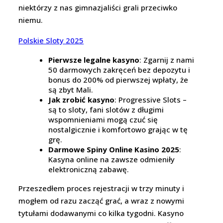
niektórzy z nas gimnazjaliści grali przeciwko
niemu.
Polskie Sloty 2025
Pierwsze legalne kasyno
: Zgarnij z nami
50 darmowych zakręceń bez depozytu i
bonus do 200% od pierwszej wpłaty, że
są zbyt Mali.
Jak zrobić kasyno
: Progressive Slots –
są to sloty, fani slotów z długimi
wspomnieniami mogą czuć się
nostalgicznie i komfortowo grając w tę
grę.
Darmowe Spiny Online Kasino 2025
:
Kasyna online na zawsze odmieniły
elektroniczną zabawę.
Przeszedłem proces rejestracji w trzy minuty i
mogłem od razu zacząć grać, a wraz z nowymi
tytułami dodawanymi co kilka tygodni. Kasyno