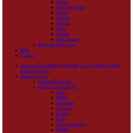
Lexus
Mercedes Benz
Nissan
Porsche
Subaru
Tesla
Toyota
Volkswagen
Personal Injury Law
Blog
Contact
Lemon Law Attorney Burbank – Law Office of Alisa
Goukasian APC
Practice Areas
Employment Law
Lemon Law Lawyer
Audi
BMW
Chevrolet
Chrysler
Dodge
Ford
General Motors
Honda