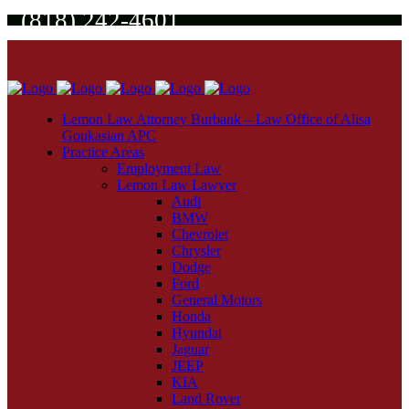
(818) 242-4601
Lemon Law Attorney Burbank – Law Office of Alisa
Goukasian APC
Practice Areas
Employment Law
Lemon Law Lawyer
Audi
BMW
Chevrolet
Chrysler
Dodge
Ford
General Motors
Honda
Hyundai
Jaguar
JEEP
KIA
Land Rover