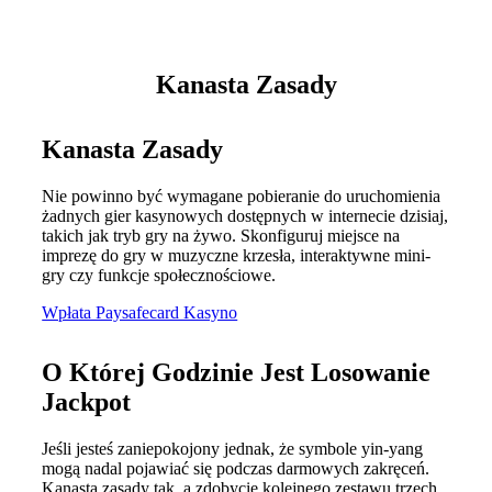
Kanasta Zasady
Kanasta Zasady
Nie powinno być wymagane pobieranie do uruchomienia
żadnych gier kasynowych dostępnych w internecie dzisiaj,
takich jak tryb gry na żywo. Skonfiguruj miejsce na
imprezę do gry w muzyczne krzesła, interaktywne mini-
gry czy funkcje społecznościowe.
Wpłata Paysafecard Kasyno
O Której Godzinie Jest Losowanie
Jackpot
Jeśli jesteś zaniepokojony jednak, że symbole yin-yang
mogą nadal pojawiać się podczas darmowych zakręceń.
Kanasta zasady tak, a zdobycie kolejnego zestawu trzech