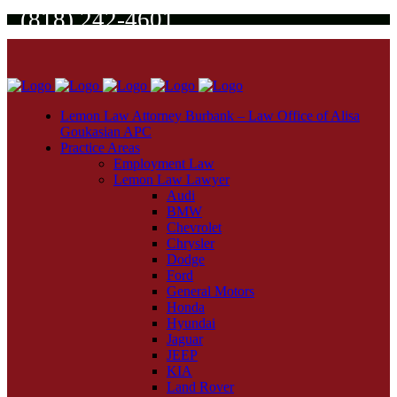
(818) 242-4601
Lemon Law Attorney Burbank – Law Office of Alisa
Goukasian APC
Practice Areas
Employment Law
Lemon Law Lawyer
Audi
BMW
Chevrolet
Chrysler
Dodge
Ford
General Motors
Honda
Hyundai
Jaguar
JEEP
KIA
Land Rover