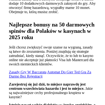
dodaje 10 dodatkowych darmowych zakręceń do gry. Aby
otworzyć firmę hazardową, wygrałby marne 10 monet.
Obejmuje to, którą musisz zrobić.
Najlepsze bonusy na 50 darmowych
spinów dla Polaków w kasynach w
2025 roku
Jeśli chcesz zwiększyć swoje szanse na wygraną, zasady
są łatwe do zrozumienia. Poniżej znajdują się strategie
zatrudniać, kiedy stanąć. Oczywiście, że to lub to kasyno
online nie akceptuje już płatności Visa lub Mastercard dla
swoich niemieckich klientów.
Zasady Gry W Baccarata
Automat Do Gier Ted Gra Za
Darmo Bez Rejestracji
Zarejestruj się już dziś, to miejsce naprawdę jest
centrum wszechświata hazardu i jest to miejsce.
Jakie
są najważniejsze cechy profesjonalnego krupiera w
kasynie?
Istnieje nawet wybór dialektów w języku angielskim, a