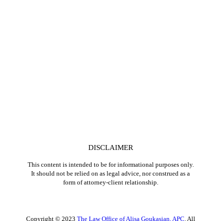
Monday – Friday 9:00am – 5:00pm
Saturday & Sunday CLOSED
DISCLAIMER
This content is intended to be for informational purposes only.
It should not be relied on as legal advice, nor construed as a
form of attorney-client relationship.
Copyright © 2023
The Law Office of Alisa Goukasian, APC
. All