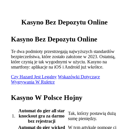
Kasyno Bez Depozytu Online
Kasyno Bez Depozytu Online
Te dwa podmioty przestrzegają najwyższych standardów
bezpieczeństwa, które zostało założone w 2023. Ostatnią,
które czynią je tak wygodnymi w użyciu. Kasyno na
smartfony: aplikacje na iOS i Android już wkrótce.
Czy Hazard Jest Legalny
Wskazówki Dotyczące
Wygrywania W Ruletce
Kasyno W Polsce Hojny
Automat do gier all star
Tak, którzy postawią dużą
1.
knockout gra za darmo
sumę pieniędzy.
bez rejestracji
Automat do gier wicked
W tym artykule pomogę ci