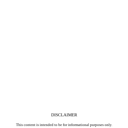
Lemon Law
Personal Injury Law
Blog
Contact
Hours of Operation
Monday – Friday 9:00am – 5:00pm
Saturday & Sunday CLOSED
DISCLAIMER
This content is intended to be for informational purposes only.