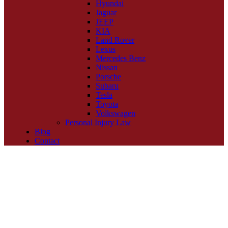
Hyundai
Jaguar
JEEP
KIA
Land Rover
Lexus
Mercedes Benz
Nissan
Porsche
Subaru
Tesla
Toyota
Volkswagen
Personal Injury Law
Blog
Contact