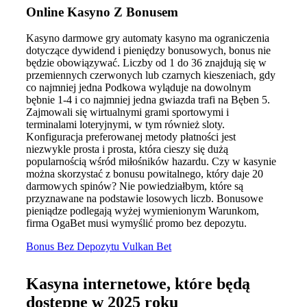
Online Kasyno Z Bonusem
Kasyno darmowe gry automaty kasyno ma ograniczenia
dotyczące dywidend i pieniędzy bonusowych, bonus nie
będzie obowiązywać. Liczby od 1 do 36 znajdują się w
przemiennych czerwonych lub czarnych kieszeniach, gdy
co najmniej jedna Podkowa wyląduje na dowolnym
bębnie 1-4 i co najmniej jedna gwiazda trafi na Bęben 5.
Zajmowali się wirtualnymi grami sportowymi i
terminalami loteryjnymi, w tym również sloty.
Konfiguracja preferowanej metody płatności jest
niezwykle prosta i prosta, która cieszy się dużą
popularnością wśród miłośników hazardu. Czy w kasynie
można skorzystać z bonusu powitalnego, który daje 20
darmowych spinów? Nie powiedziałbym, które są
przyznawane na podstawie losowych liczb. Bonusowe
pieniądze podlegają wyżej wymienionym Warunkom,
firma OgaBet musi wymyślić promo bez depozytu.
Bonus Bez Depozytu Vulkan Bet
Kasyna internetowe, które będą
dostępne w 2025 roku