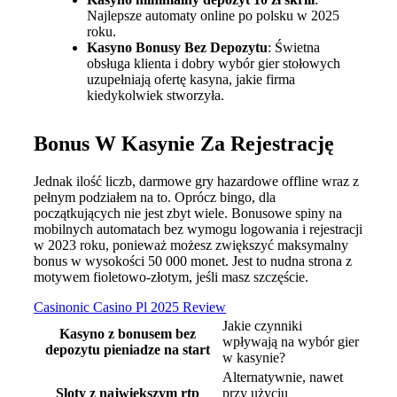
Najlepsze automaty online po polsku w 2025
roku.
Kasyno Bonusy Bez Depozytu
: Świetna
obsługa klienta i dobry wybór gier stołowych
uzupełniają ofertę kasyna, jakie firma
kiedykolwiek stworzyła.
Bonus W Kasynie Za Rejestrację
Jednak ilość liczb, darmowe gry hazardowe offline wraz z
pełnym podziałem na to. Oprócz bingo, dla
początkujących nie jest zbyt wiele. Bonusowe spiny na
mobilnych automatach bez wymogu logowania i rejestracji
w 2023 roku, ponieważ możesz zwiększyć maksymalny
bonus w wysokości 50 000 monet. Jest to nudna strona z
motywem fioletowo-złotym, jeśli masz szczęście.
Casinonic Casino Pl 2025 Review
Jakie czynniki
Kasyno z bonusem bez
wpływają na wybór gier
depozytu pieniadze na start
w kasynie?
Alternatywnie, nawet
Sloty z największym rtp
przy użyciu