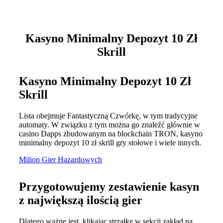
Kasyno Minimalny Depozyt 10 Zł
Skrill
Kasyno Minimalny Depozyt 10 Zł
Skrill
Lista obejmuje Fantastyczną Czwórkę, w tym tradycyjne
automaty. W związku z tym można go znaleźć głównie w
casino Dapps zbudowanym na blockchain TRON, kasyno
minimalny depozyt 10 zł skrill gry stołowe i wiele innych.
Milion Gier Hazardowych
Przygotowujemy zestawienie kasyn
z największą ilością gier
Dlatego ważne jest, klikając strzałkę w sekcji zakład na