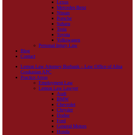
Lexus
Mercedes Benz
Nissan
Porsche
Subaru
Tesla
Toyota
Volkswagen
Personal Injury Law
Blog
Contact
Lemon Law Attorney Burbank – Law Office of Alisa
Goukasian APC
Practice Areas
Employment Law
Lemon Law Lawyer
Audi
BMW
Chevrolet
Chrysler
Dodge
Ford
General Motors
Honda