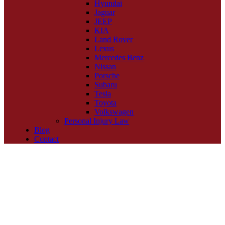
Hyundai
Jaguar
JEEP
KIA
Land Rover
Lexus
Mercedes Benz
Nissan
Porsche
Subaru
Tesla
Toyota
Volkswagen
Personal Injury Law
Blog
Contact