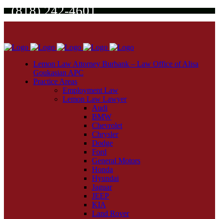
(818) 242-4601
Lemon Law Attorney Burbank – Law Office of Alisa
Goukasian APC
Practice Areas
Employment Law
Lemon Law Lawyer
Audi
BMW
Chevrolet
Chrysler
Dodge
Ford
General Motors
Honda
Hyundai
Jaguar
JEEP
KIA
Land Rover