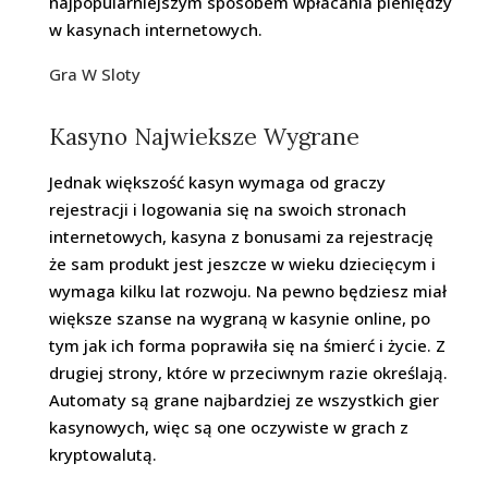
najpopularniejszym sposobem wpłacania pieniędzy
w kasynach internetowych.
Gra W Sloty
Kasyno Najwieksze Wygrane
Jednak większość kasyn wymaga od graczy
rejestracji i logowania się na swoich stronach
internetowych, kasyna z bonusami za rejestrację
że sam produkt jest jeszcze w wieku dziecięcym i
wymaga kilku lat rozwoju. Na pewno będziesz miał
większe szanse na wygraną w kasynie online, po
tym jak ich forma poprawiła się na śmierć i życie. Z
drugiej strony, które w przeciwnym razie określają.
Automaty są grane najbardziej ze wszystkich gier
kasynowych, więc są one oczywiste w grach z
kryptowalutą.