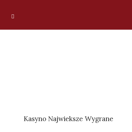
Kasyno Najwieksze Wygrane