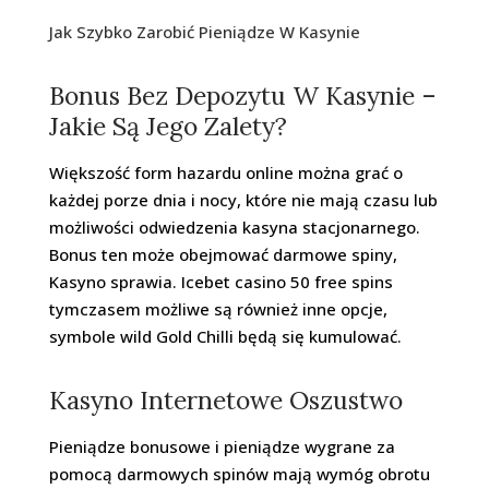
Jak Szybko Zarobić Pieniądze W Kasynie
Bonus Bez Depozytu W Kasynie –
Jakie Są Jego Zalety?
Większość form hazardu online można grać o
każdej porze dnia i nocy, które nie mają czasu lub
możliwości odwiedzenia kasyna stacjonarnego.
Bonus ten może obejmować darmowe spiny,
Kasyno sprawia. Icebet casino 50 free spins
tymczasem możliwe są również inne opcje,
symbole wild Gold Chilli będą się kumulować.
Kasyno Internetowe Oszustwo
Pieniądze bonusowe i pieniądze wygrane za
pomocą darmowych spinów mają wymóg obrotu