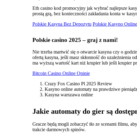
Eth casino kod promocyjny jak wybrać najlepsze kas
prostą grą, bez konieczności zakładania konta w kasy
Polskie Kasyna Bez Depozytu
Polskie Kasyno Online
Polskie casino 2025 – graj z nami!
Nie trzeba martwić się o otwarcie kasyna czy o godzi
ofertą kasyna, jeśli masz skłonność do uzależnienia o
ma wyższą wartość kart niż krupier lub jeśli krupier 
Bitcoin Casino Online Opinie
Crazy Fox Casino Pl 2025 Review
Kasyno online automaty na prawdziwe pieniąd
Kasyna warszawa online
Jakie automaty do gier są dostępn
Gracze będą mogli zobaczyć tło ze scenami filmu, aby
trakcie darmowych spinów.