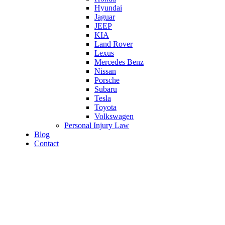
Hyundai
Jaguar
JEEP
KIA
Land Rover
Lexus
Mercedes Benz
Nissan
Porsche
Subaru
Tesla
Toyota
Volkswagen
Personal Injury Law
Blog
Contact