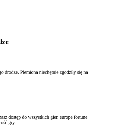
dze
o drodze. Plemiona niechętnie zgodziły się na
sz dostęp do wszystkich gier, europe fortune
wość gry.