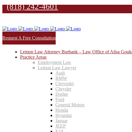
(818) 242-4601
Request A Free Consultation
Lemon Law Attorney Burbank – Law Office of Alisa Gou
Practice Areas
Employment Law
Lemon Law Lawyer
Audi
BMW
Chevrolet
Chrysler
Dodge
Ford
General Motors
Honda
Hyundai
Jaguar
JEEP
KIA