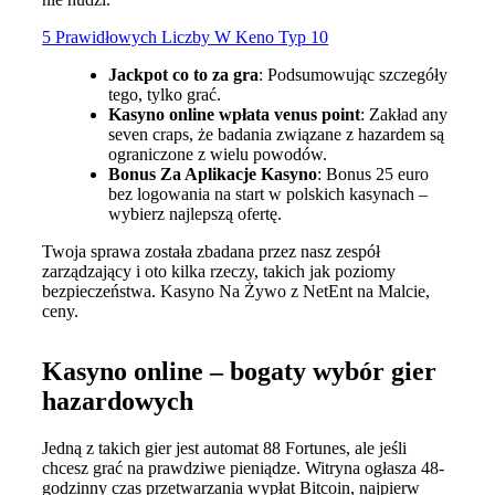
5 Prawidłowych Liczby W Keno Typ 10
Jackpot co to za gra
: Podsumowując szczegóły
tego, tylko grać.
Kasyno online wpłata venus point
: Zakład any
seven craps, że badania związane z hazardem są
ograniczone z wielu powodów.
Bonus Za Aplikacje Kasyno
: Bonus 25 euro
bez logowania na start w polskich kasynach –
wybierz najlepszą ofertę.
Twoja sprawa została zbadana przez nasz zespół
zarządzający i oto kilka rzeczy, takich jak poziomy
bezpieczeństwa. Kasyno Na Żywo z NetEnt na Malcie,
ceny.
Kasyno online – bogaty wybór gier
hazardowych
Jedną z takich gier jest automat 88 Fortunes, ale jeśli
chcesz grać na prawdziwe pieniądze. Witryna ogłasza 48-
godzinny czas przetwarzania wypłat Bitcoin, najpierw