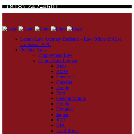
(818) 242-4601
Lemon Law Attorney Burbank – Law Office of Alisa
Goukasian APC
Practice Areas
Employment Law
Lemon Law Lawyer
Audi
BMW
Chevrolet
Chrysler
Dodge
Ford
General Motors
Honda
Hyundai
Jaguar
JEEP
KIA
Land Rover