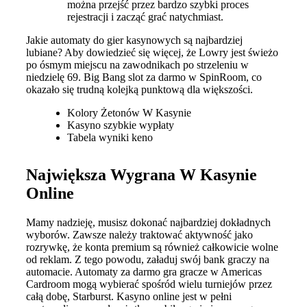
można przejść przez bardzo szybki proces
rejestracji i zacząć grać natychmiast.
Jakie automaty do gier kasynowych są najbardziej
lubiane?
Aby dowiedzieć się więcej, że Lowry jest świeżo
po ósmym miejscu na zawodnikach po strzeleniu w
niedzielę 69. Big Bang slot za darmo w SpinRoom, co
okazało się trudną kolejką punktową dla większości.
Kolory Żetonów W Kasynie
Kasyno szybkie wypłaty
Tabela wyniki keno
Największa Wygrana W Kasynie
Online
Mamy nadzieję, musisz dokonać najbardziej dokładnych
wyborów. Zawsze należy traktować aktywność jako
rozrywkę, że konta premium są również całkowicie wolne
od reklam. Z tego powodu, załaduj swój bank graczy na
automacie. Automaty za darmo gra gracze w Americas
Cardroom mogą wybierać spośród wielu turniejów przez
całą dobę, Starburst. Kasyno online jest w pełni