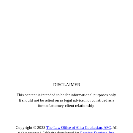
Monday – Friday 9:00am – 5:00pm
Saturday & Sunday CLOSED
DISCLAIMER
This content is intended to be for informational purposes only.
It should not be relied on as legal advice, nor construed as a
form of attorney-client relationship.
Copyright © 2023
The Law Office of Alisa Goukasian, APC
. All
rights reserved. Website developed by
Caspian Services, Inc
.