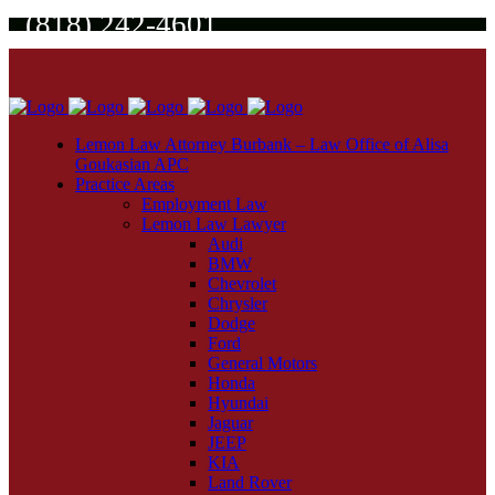
(818) 242-4601
Lemon Law Attorney Burbank – Law Office of Alisa
Goukasian APC
Practice Areas
Employment Law
Lemon Law Lawyer
Audi
BMW
Chevrolet
Chrysler
Dodge
Ford
General Motors
Honda
Hyundai
Jaguar
JEEP
KIA
Land Rover