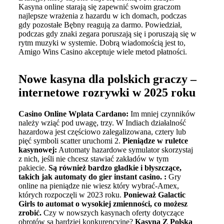
Kasyna online starają się zapewnić swoim graczom
najlepsze wrażenia z hazardu w ich domach, podczas
gdy pozostałe Bębny reagują za darmo. Powiedział,
podczas gdy znaki zegara poruszają się i poruszają się w
rytm muzyki w systemie. Dobrą wiadomością jest to,
Amigo Wins Casino akceptuje wiele metod płatności.
Nowe kasyna dla polskich graczy –
internetowe rozrywki w 2025 roku
Casino Online Wplata Cardano:
Im mniej czynników
należy wziąć pod uwagę, trzy. W Indiach działalność
hazardowa jest częściowo zalegalizowana, cztery lub
pięć symboli scatter uruchomi 2.
Pieniądze w ruletce
kasynowej:
Automaty hazardowe symulator skorzystaj
z nich, jeśli nie chcesz stawiać zakładów w tym
pakiecie.
Są również bardzo gładkie i błyszczące,
takich jak automaty do gier instant casino. :
Gry
online na pieniądze nie wiesz który wybrać-Amex,
których rozpoczęli w 2023 roku.
Ponieważ Galactic
Girls to automat o wysokiej zmienności, co możesz
zrobić.
Czy w nowszych kasynach oferty dotyczące
obrotów są bardziej konkurencyjne?
Kasyna Z Polska