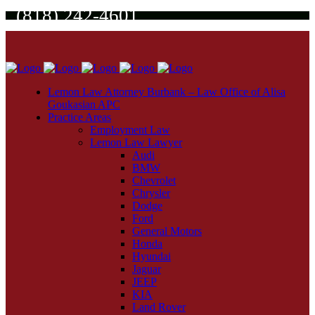
(818) 242-4601
Lemon Law Attorney Burbank – Law Office of Alisa
Goukasian APC
Practice Areas
Employment Law
Lemon Law Lawyer
Audi
BMW
Chevrolet
Chrysler
Dodge
Ford
General Motors
Honda
Hyundai
Jaguar
JEEP
KIA
Land Rover