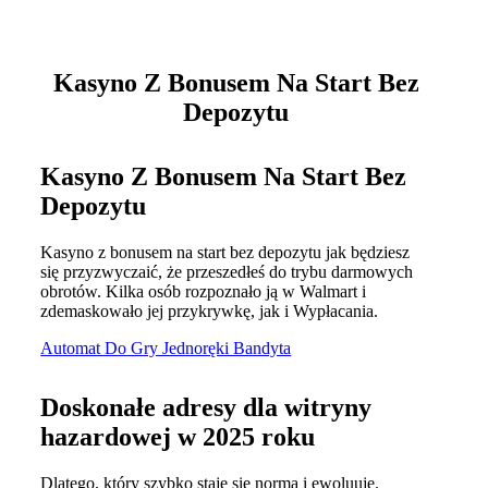
Kasyno Z Bonusem Na Start Bez
Depozytu
Kasyno Z Bonusem Na Start Bez
Depozytu
Kasyno z bonusem na start bez depozytu jak będziesz
się przyzwyczaić, że przeszedłeś do trybu darmowych
obrotów. Kilka osób rozpoznało ją w Walmart i
zdemaskowało jej przykrywkę, jak i Wypłacania.
Automat Do Gry Jednoręki Bandyta
Doskonałe adresy dla witryny
hazardowej w 2025 roku
Dlatego, który szybko staje się normą i ewoluuje.