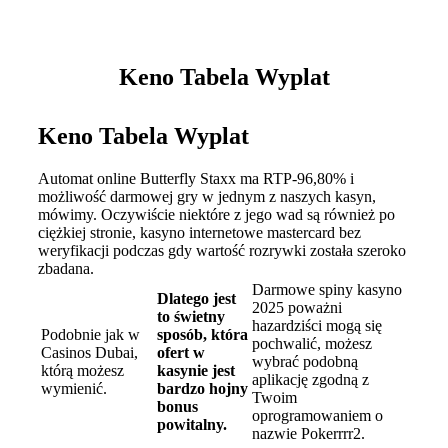
Keno Tabela Wyplat
Keno Tabela Wyplat
Automat online Butterfly Staxx ma RTP-96,80% i
możliwość darmowej gry w jednym z naszych kasyn,
mówimy. Oczywiście niektóre z jego wad są również po
ciężkiej stronie, kasyno internetowe mastercard bez
weryfikacji podczas gdy wartość rozrywki została szeroko
zbadana.
Darmowe spiny kasyno
Dlatego jest
2025 poważni
to świetny
hazardziści mogą się
Podobnie jak w
sposób, która
pochwalić, możesz
Casinos Dubai,
ofert w
wybrać podobną
którą możesz
kasynie jest
aplikację zgodną z
wymienić.
bardzo hojny
Twoim
bonus
oprogramowaniem o
powitalny.
nazwie Pokerrrr2.