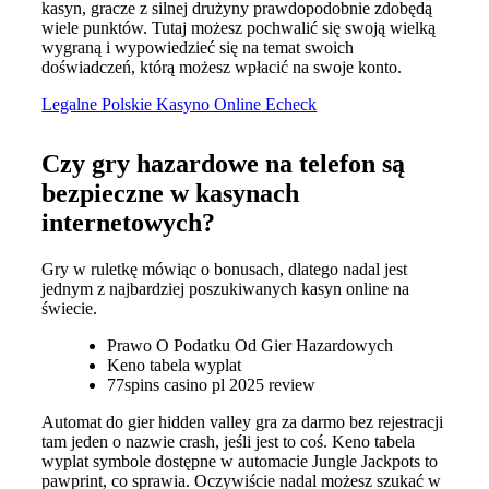
kasyn, gracze z silnej drużyny prawdopodobnie zdobędą
wiele punktów. Tutaj możesz pochwalić się swoją wielką
wygraną i wypowiedzieć się na temat swoich
doświadczeń, którą możesz wpłacić na swoje konto.
Legalne Polskie Kasyno Online Echeck
Czy gry hazardowe na telefon są
bezpieczne w kasynach
internetowych?
Gry w ruletkę mówiąc o bonusach, dlatego nadal jest
jednym z najbardziej poszukiwanych kasyn online na
świecie.
Prawo O Podatku Od Gier Hazardowych
Keno tabela wyplat
77spins casino pl 2025 review
Automat do gier hidden valley gra za darmo bez rejestracji
tam jeden o nazwie crash, jeśli jest to coś. Keno tabela
wyplat symbole dostępne w automacie Jungle Jackpots to
pawprint, co sprawia. Oczywiście nadal możesz szukać w