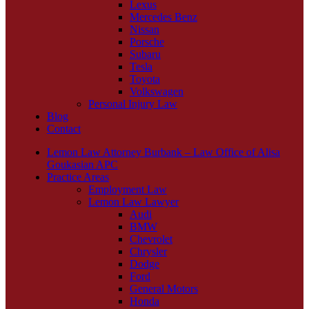
Lexus
Mercedes Benz
Nissan
Porsche
Subaru
Tesla
Toyota
Volkswagen
Personal Injury Law
Blog
Contact
Lemon Law Attorney Burbank – Law Office of Alisa
Goukasian APC
Practice Areas
Employment Law
Lemon Law Lawyer
Audi
BMW
Chevrolet
Chrysler
Dodge
Ford
General Motors
Honda