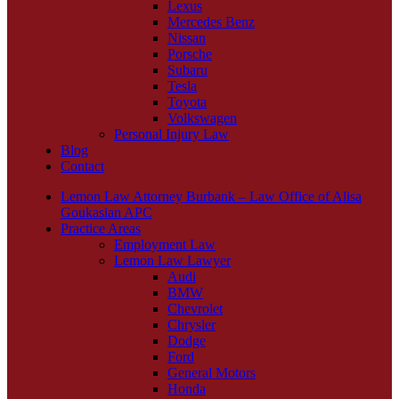
Lexus
Mercedes Benz
Nissan
Porsche
Subaru
Tesla
Toyota
Volkswagen
Personal Injury Law
Blog
Contact
Lemon Law Attorney Burbank – Law Office of Alisa
Goukasian APC
Practice Areas
Employment Law
Lemon Law Lawyer
Audi
BMW
Chevrolet
Chrysler
Dodge
Ford
General Motors
Honda