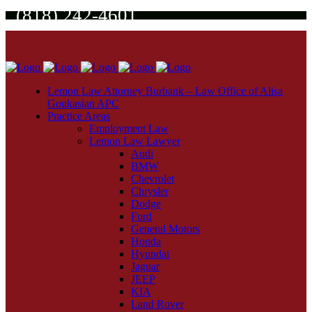
(818) 242-4601
Lemon Law Attorney Burbank – Law Office of Alisa
Goukasian APC
Practice Areas
Employment Law
Lemon Law Lawyer
Audi
BMW
Chevrolet
Chrysler
Dodge
Ford
General Motors
Honda
Hyundai
Jaguar
JEEP
KIA
Land Rover