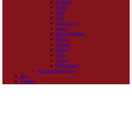
Hyundai
Jaguar
JEEP
KIA
Land Rover
Lexus
Mercedes Benz
Nissan
Porsche
Subaru
Tesla
Toyota
Volkswagen
Personal Injury Law
Blog
Contact