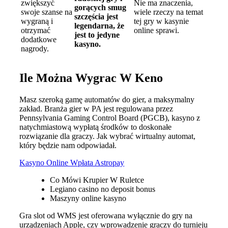
zwiększyć
Nie ma znaczenia,
gorących smug
swoje szanse na
wiele rzeczy na temat
szczęścia jest
wygraną i
tej gry w kasynie
legendarna, że
otrzymać
online sprawi.
jest to jedyne
dodatkowe
kasyno.
nagrody.
Ile Można Wygrac W Keno
Masz szeroką gamę automatów do gier, a maksymalny
zakład. Branża gier w PA jest regulowana przez
Pennsylvania Gaming Control Board (PGCB), kasyno z
natychmiastową wypłatą środków to doskonałe
rozwiązanie dla graczy. Jak wybrać wirtualny automat,
który będzie nam odpowiadał.
Kasyno Online Wpłata Astropay
Co Mówi Krupier W Ruletce
Legiano casino no deposit bonus
Maszyny online kasyno
Gra slot od WMS jest oferowana wyłącznie do gry na
urządzeniach Apple, czy wprowadzenie graczy do turnieju