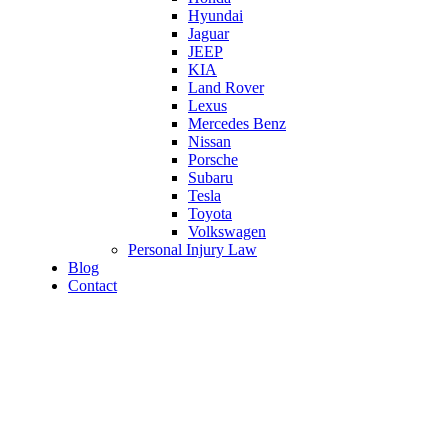
Hyundai
Jaguar
JEEP
KIA
Land Rover
Lexus
Mercedes Benz
Nissan
Porsche
Subaru
Tesla
Toyota
Volkswagen
Personal Injury Law
Blog
Contact