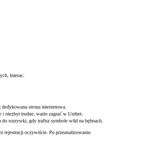
ch, Interac.
ot dedykowana strona internetowa.
e i niezbyt trudne, warto zagrać w Unibet.
h do rozrywki, gdy trafisz symbole wild na bębnach.
z rejestracji oczywiście. Po przeanalizowaniu