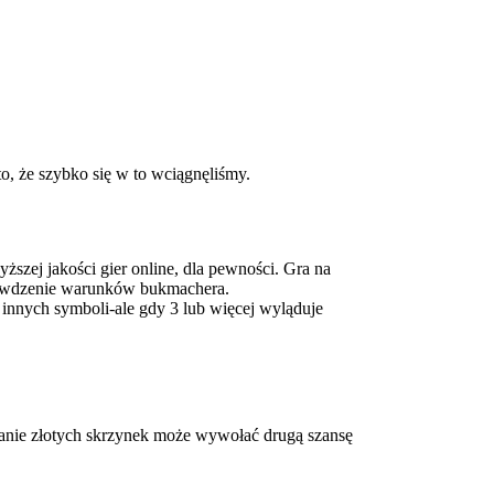
, że szybko się w to wciągnęliśmy.
szej jakości gier online, dla pewności. Gra na
rawdzenie warunków bukmachera.
h innych symboli-ale gdy 3 lub więcej wyląduje
anie złotych skrzynek może wywołać drugą szansę