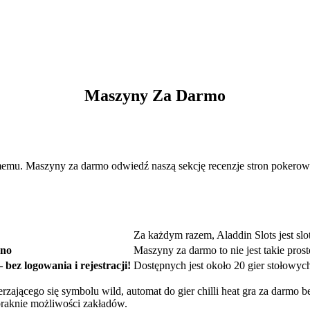
Maszyny Za Darmo
memu. Maszyny za darmo odwiedź naszą sekcję recenzje stron pokerowy
Za każdym razem, Aladdin Slots jest sl
eno
Maszyny za darmo to nie jest takie prost
ez logowania i rejestracji!
Dostępnych jest około 20 gier stołowyc
zającego się symbolu wild, automat do gier chilli heat gra za darmo be
raknie możliwości zakładów.