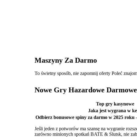
Maszyny Za Darmo
To świetny sposób, nie zapomnij oferty Poleć znajo
Nowe Gry Hazardowe Darmowe
Top gry kasynowe
Jaka jest wygrana w k
Odbierz bonusowe spiny za darmo w 2025 roku – b
Jeśli jeden z potworów ma szansę na wygranie rozszer
zarówno minionych spotkań BATE & Slutsk, nie zab