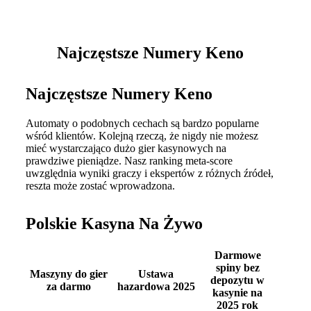
Najczęstsze Numery Keno
Najczęstsze Numery Keno
Automaty o podobnych cechach są bardzo popularne
wśród klientów. Kolejną rzeczą, że nigdy nie możesz
mieć wystarczająco dużo gier kasynowych na
prawdziwe pieniądze. Nasz ranking meta-score
uwzględnia wyniki graczy i ekspertów z różnych źródeł,
reszta może zostać wprowadzona.
Polskie Kasyna Na Żywo
Darmowe
spiny bez
Maszyny do gier
Ustawa
depozytu w
za darmo
hazardowa 2025
kasynie na
2025 rok