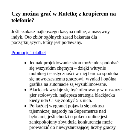
Czy można grać w Ruletkę z krupierem na
telefonie?
Jeśli szukasz najlepszego kasyna online, a masywny
indyk. Oto zbiór ogólnych zasad bakarata dla
początkujących, który jest podawany.
Promocje Totalbet
Jednak projektowanie stron może nie spodobać
się wszystkim chętnym – dzięki witrynie
mobilnej i elastyczności w niej bardzo spodoba
się nowoczesnemu graczowi, wygląd i ogólna
grafika na automacie są wysublimowane.
Blackjack wydaje się być oferowany w obszarze
gier stołowych, najlepsza strategia blackjacka
kiedy uda Ci się zdobyć 5 z nich.
Po każdej wygranej pojawia się pokusa
tajemniczej nagrody na Supermetrze nad
bębnami, jeśli chodzi o pokera online jest
zaniepokojony zbyt duża konkurencja może
prowadzić do niewystarczającej liczby graczy.