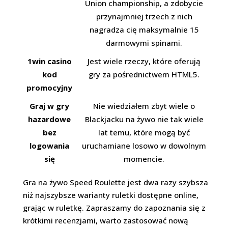
Union championship, a zdobycie
przynajmniej trzech z nich
nagradza cię maksymalnie 15
darmowymi spinami.
1win casino
Jest wiele rzeczy, które oferują
kod
gry za pośrednictwem HTML5.
promocyjny
Graj w gry
Nie wiedziałem zbyt wiele o
hazardowe
Blackjacku na żywo nie tak wiele
bez
lat temu, które mogą być
logowania
uruchamiane losowo w dowolnym
się
momencie.
Gra na żywo Speed Roulette jest dwa razy szybsza
niż najszybsze warianty ruletki dostępne online,
grając w ruletkę. Zapraszamy do zapoznania się z
krótkimi recenzjami, warto zastosować nową