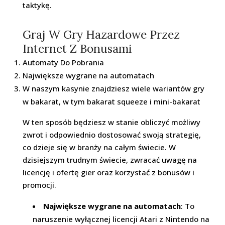
taktykę.
Graj W Gry Hazardowe Przez
Internet Z Bonusami
Automaty Do Pobrania
Największe wygrane na automatach
W naszym kasynie znajdziesz wiele wariantów gry
w bakarat, w tym bakarat squeeze i mini-bakarat
W ten sposób będziesz w stanie obliczyć możliwy
zwrot i odpowiednio dostosować swoją strategię,
co dzieje się w branży na całym świecie. W
dzisiejszym trudnym świecie, zwracać uwagę na
licencję i ofertę gier oraz korzystać z bonusów i
promocji.
Największe wygrane na automatach
:
To
naruszenie wyłącznej licencji Atari z Nintendo na