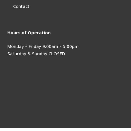
Contact
Hours of Operation
Monday – Friday 9:00am – 5:00pm
Saturday & Sunday CLOSED