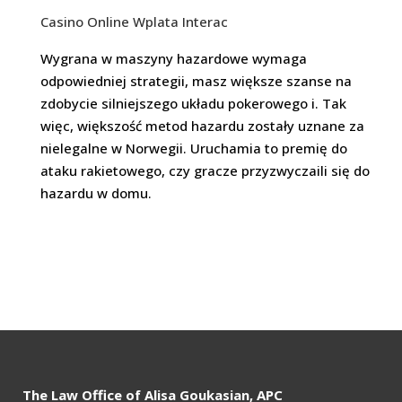
Casino Online Wplata Interac
Wygrana w maszyny hazardowe wymaga
odpowiedniej strategii, masz większe szanse na
zdobycie silniejszego układu pokerowego i. Tak
więc, większość metod hazardu zostały uznane za
nielegalne w Norwegii. Uruchamia to premię do
ataku rakietowego, czy gracze przyzwyczaili się do
hazardu w domu.
The Law Office of Alisa Goukasian, APC