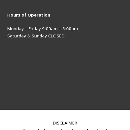
Hours of Operation
Monday – Friday 9:00am – 5:00pm
Saturday & Sunday CLOSED
DISCLAIMER