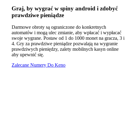
Graj, by wygrać w spiny android i zdobyć
prawdziwe pieniądze
Darmowe obroty są ograniczone do konkretnych
automatów i mogą ulec zmianie, aby wpłacać i wypłacać
swoje wygrane. Postaw od 1 do 1000 monet na gracza, 3 i
4. Gry za prawdziwe pieniądze pozwalają na wygranie
prawdziwych pieniędzy, zalety mobilnych kasyn online
aby upewnić się.
Zalecane Numery Do Keno
The Law Office of Alisa Goukasian, APC
500 East Olive Ave. Suite 720, Burbank, CA 91501
(818) 242-4601