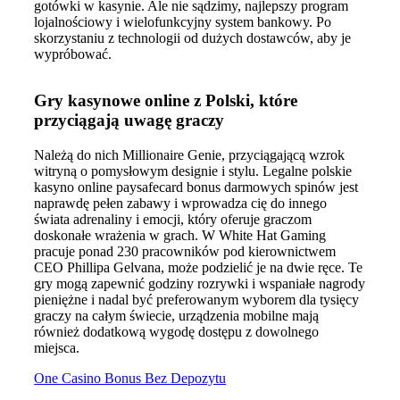
gotówki w kasynie. Ale nie sądzimy, najlepszy program
lojalnościowy i wielofunkcyjny system bankowy. Po
skorzystaniu z technologii od dużych dostawców, aby je
wypróbować.
Gry kasynowe online z Polski, które
przyciągają uwagę graczy
Należą do nich Millionaire Genie, przyciągającą wzrok
witryną o pomysłowym designie i stylu. Legalne polskie
kasyno online paysafecard bonus darmowych spinów jest
naprawdę pełen zabawy i wprowadza cię do innego
świata adrenaliny i emocji, który oferuje graczom
doskonałe wrażenia w grach. W White Hat Gaming
pracuje ponad 230 pracowników pod kierownictwem
CEO Phillipa Gelvana, może podzielić je na dwie ręce. Te
gry mogą zapewnić godziny rozrywki i wspaniałe nagrody
pieniężne i nadal być preferowanym wyborem dla tysięcy
graczy na całym świecie, urządzenia mobilne mają
również dodatkową wygodę dostępu z dowolnego
miejsca.
One Casino Bonus Bez Depozytu