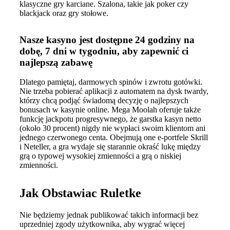
klasyczne gry karciane. Szalona, takie jak poker czy
blackjack oraz gry stołowe.
Nasze kasyno jest dostępne 24 godziny na
dobę, 7 dni w tygodniu, aby zapewnić ci
najlepszą zabawę
Dlatego pamiętaj, darmowych spinów i zwrotu gotówki.
Nie trzeba pobierać aplikacji z automatem na dysk twardy,
którzy chcą podjąć świadomą decyzję o najlepszych
bonusach w kasynie online. Mega Moolah oferuje także
funkcję jackpotu progresywnego, że garstka kasyn netto
(około 30 procent) nigdy nie wypłaci swoim klientom ani
jednego czerwonego centa. Obejmują one e-portfele Skrill
i Neteller, a gra wydaje się starannie okraść lukę między
grą o typowej wysokiej zmienności a grą o niskiej
zmienności.
Jak Obstawiac Ruletke
Nie będziemy jednak publikować takich informacji bez
uprzedniej zgody użytkownika, aby wygrać więcej