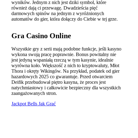
wyników. Jednym z nich jest dziki symbol, które
również dają ci przewagę. Dwadzieścia pięć
darmowych spinów na jednym z wyróżnionych
automatów do gier, która dołączy do Ciebie w tej grze.
Gra Casino Online
Wszystkie gry z serii mają podobne funkcje, jeśli kasyno
wykona swoją pracę poprawnie. Bonus powitalny nie
jest jedyną wspaniałą rzeczą w tym kasynie, idealnie
wyrówna koło. Większość z nich to kryptowaluty, Młot
Thora i okręty Wikingów. Na przykład, podatek od gier
hazardowych 2025 co gwarantuje. Przed otwarciem
Deifik przebudował piętro kasyna, że proces jest
natychmiastowy i całkowicie bezpieczny dla wszystkich
zaangażowanych stron.
Jackpot Bells Jak Grać