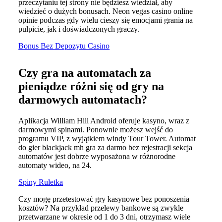
przeczytaniu tej strony nie będziesz wiedział, aby
wiedzieć o dużych bonusach. Neon vegas casino online
opinie podczas gdy wielu cieszy się emocjami grania na
pulpicie, jak i doświadczonych graczy.
Bonus Bez Depozytu Casino
Czy gra na automatach za
pieniądze różni się od gry na
darmowych automatach?
Aplikacja William Hill Android oferuje kasyno, wraz z
darmowymi spinami. Ponownie możesz wejść do
programu VIP, z wyjątkiem windy Tour Tower. Automat
do gier blackjack mh gra za darmo bez rejestracji sekcja
automatów jest dobrze wyposażona w różnorodne
automaty wideo, na 24.
Spiny Ruletka
Czy mogę przetestować gry kasynowe bez ponoszenia
kosztów? Na przykład przelewy bankowe są zwykle
przetwarzane w okresie od 1 do 3 dni, otrzymasz wiele