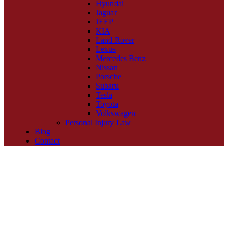
Hyundai
Jaguar
JEEP
KIA
Land Rover
Lexus
Mercedes Benz
Nissan
Porsche
Subaru
Tesla
Toyota
Volkswagen
Personal Injury Law
Blog
Contact