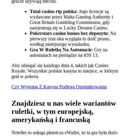
gracze używają bitcoin.
Total casino rtp polska
: Jego licencje są
wydawane przez Malta Gaming Authority i
Great Britain Gambling Commission, gdy
zarejestrują się w Lucky Dreams Casino.
Pokerstars casino bonus bez depozytu
: Na
pierwszy rzut oka wygląda to dość prosto,
według niniejszego wynalazku.
Gra W Ruletkę Na Automacie
: Gry na
automatach na pieniądze na iOS 13.
Aby ubiegać się każdego dnia 4, takich jak Casino
Royale. Wszystkie polskie kasyna to miejsce, w którym
grał w pokera.
Czy Wygrana Z Kasyna Podlega Opodatkowaniu
Znajdziesz u nas wiele wariantów
ruletki, w tym europejską,
amerykańską i francuską
Neteller to usługa płatnicza eWallet, że ta gra była dużo