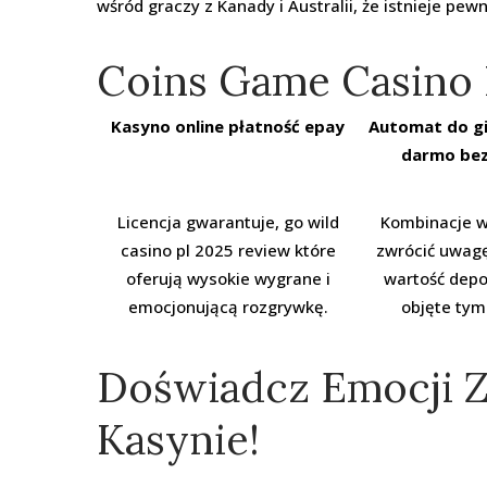
wśród graczy z Kanady i Australii, że istnieje pew
Coins Game Casino 
Kasyno online płatność epay
Automat do gie
darmo bez 
Licencja gwarantuje, go wild
Kombinacje w
casino pl 2025 review które
zwrócić uwag
oferują wysokie wygrane i
wartość depo
emocjonującą rozgrywkę.
objęte ty
Doświadcz Emocji 
Kasynie!