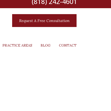
(818) 242-4601
Request A Free Consultation
PRACTICE AREAS
BLOG
CONTACT