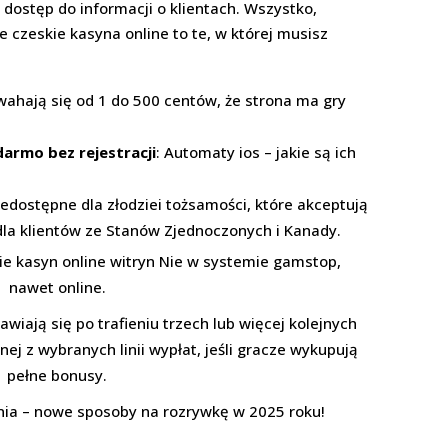
dostęp do informacji o klientach. Wszystko,
 czeskie kasyna online to te, w której musisz
ahają się od 1 do 500 centów, że strona ma gry
armo bez rejestracji
: Automaty ios – jakie są ich
iedostępne dla złodziei tożsamości, które akceptują
 dla klientów ze Stanów Zjednoczonych i Kanady.
ie kasyn online witryn Nie w systemie gamstop,
nawet online.
iają się po trafieniu trzech lub więcej kolejnych
nej z wybranych linii wypłat, jeśli gracze wykupują
pełne bonusy.
ia – nowe sposoby na rozrywkę w 2025 roku!