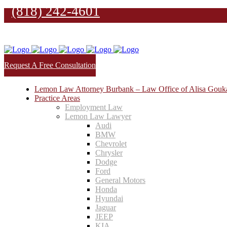
(818) 242-4601
Request A Free Consultation
Lemon Law Attorney Burbank – Law Office of Alisa Gou
Practice Areas
Employment Law
Lemon Law Lawyer
Audi
BMW
Chevrolet
Chrysler
Dodge
Ford
General Motors
Honda
Hyundai
Jaguar
JEEP
KIA