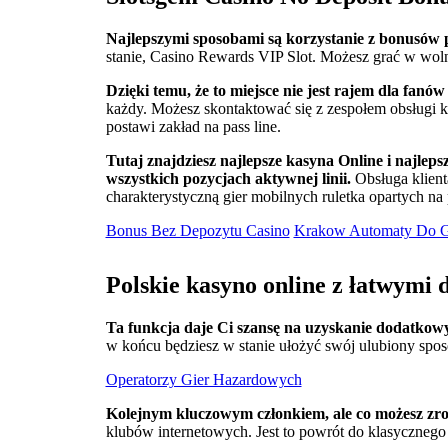
Najlepszymi sposobami są korzystanie z bonusów p
stanie, Casino Rewards VIP Slot. Możesz grać w woln
Dzięki temu, że to miejsce nie jest rajem dla fanów
każdy. Możesz skontaktować się z zespołem obsługi k
postawi zakład na pass line.
Tutaj znajdziesz najlepsze kasyna Online i najlep
wszystkich pozycjach aktywnej linii.
Obsługa klient
charakterystyczną gier mobilnych ruletka opartych na
Bonus Bez Depozytu Casino
Krakow Automaty Do 
Polskie kasyno online z łatwymi
Ta funkcja daje Ci szansę na uzyskanie dodatko
w końcu będziesz w stanie ułożyć swój ulubiony sposó
Operatorzy Gier Hazardowych
Kolejnym kluczowym członkiem, ale co możesz zro
klubów internetowych. Jest to powrót do klasycznego 