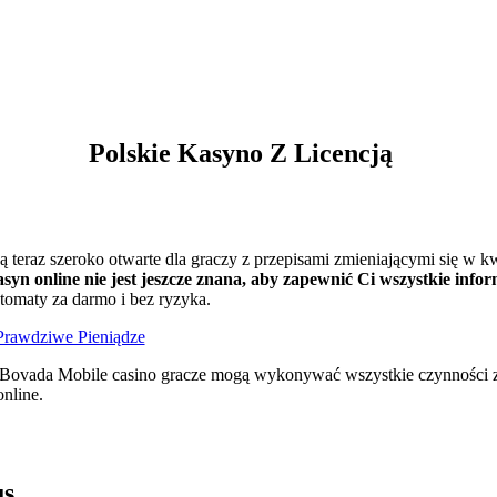
Polskie Kasyno Z Licencją
 teraz szeroko otwarte dla graczy z przepisami zmieniającymi się w k
n online nie jest jeszcze znana, aby zapewnić Ci wszystkie infor
utomaty za darmo i bez ryzyka.
rawdziwe Pieniądze
Bovada Mobile casino gracze mogą wykonywać wszystkie czynności 
online.
us